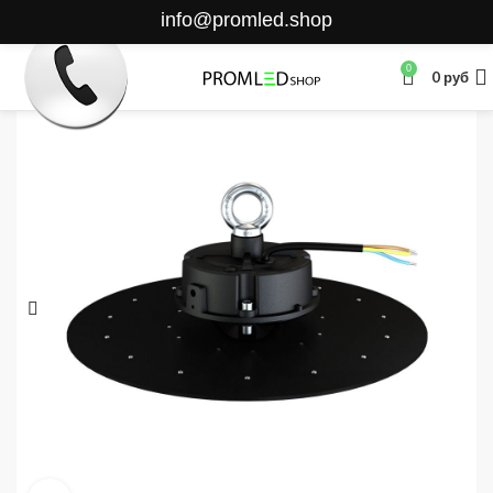
info@promled.shop
0
0
руб