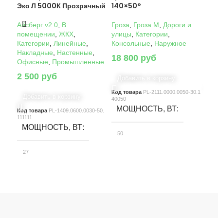
Эко Л 5000К Прозрачный
140×50°
14
Айсберг v2.0
,
В
Гроза
,
Гроза M
,
Дороги и
Гро
помещении
,
ЖКХ
,
улицы
,
Категории
,
ули
Категории
,
Линейные
,
Консольные
,
Наружное
Кон
Накладные
,
Настенные
,
18 800
руб
22
Офисные
,
Промышленные
2 500
руб
Добавить в корзину
Д
Код товара
PL-2111.0000.0050-30.1
Код
Добавить в корзину
40050
4005
МОЩНОСТЬ, ВТ
М
Код товара
PL-1409.0600.0030-50.
111111
МОЩНОСТЬ, ВТ
50
10
27
СВЕТОВОЙ ПОТОК, ЛМ
С
СВЕТОВОЙ ПОТОК, ЛМ
7580
15
3900
КЛАСС ЗАЩИТЫ
К