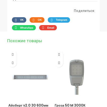
Поделиться:
VK
OK
Telegram
WhatsApp
Email
Похожие товары
Айсберг v2.0 30 600мм
Гроза 50 M 3000К
Гро