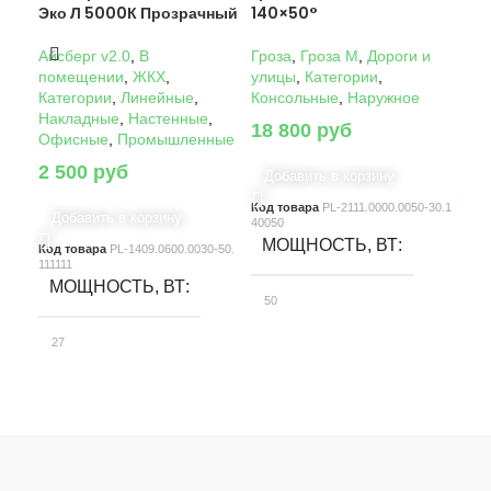
Эко Л 5000К Прозрачный
140×50°
14
Айсберг v2.0
,
В
Гроза
,
Гроза M
,
Дороги и
Гро
помещении
,
ЖКХ
,
улицы
,
Категории
,
ули
Категории
,
Линейные
,
Консольные
,
Наружное
Кон
Накладные
,
Настенные
,
18 800
руб
22
Офисные
,
Промышленные
2 500
руб
Добавить в корзину
Д
Код товара
PL-2111.0000.0050-30.1
Код
Добавить в корзину
40050
4005
МОЩНОСТЬ, ВТ
М
Код товара
PL-1409.0600.0030-50.
111111
МОЩНОСТЬ, ВТ
50
10
27
СВЕТОВОЙ ПОТОК, ЛМ
С
СВЕТОВОЙ ПОТОК, ЛМ
7580
15
3900
КЛАСС ЗАЩИТЫ
К