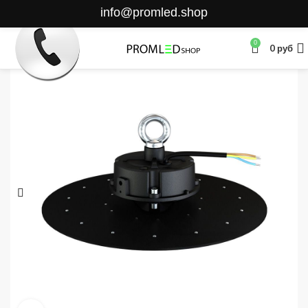
info@promled.shop
0
0
руб