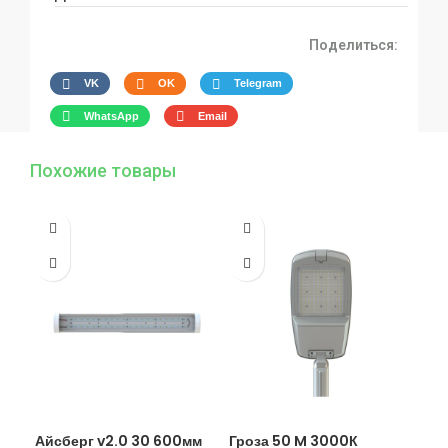
Поделиться:
VK
OK
Telegram
WhatsApp
Email
Похожие товары
Айсберг v2.0 30 600мм
Гроза 50 M 3000К
Гро