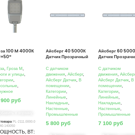
оза 100 M 4000К
Айсберг 40 5000К
Айсберг 60 500
0×50°
Датчик Прозрачный
Датчик Прозрач
за
,
Гроза M
,
C датчиком
C датчиком
оги и улицы
,
движения
,
Айсберг
,
движения
,
Айсбер
егории
,
Айсберг Датчик
,
В
Айсберг Датчик
,
В
нсольные
,
помещении
,
помещении
,
ружное
Категории
,
Категории
,
Линейные
,
Линейные
,
 900
руб
Накладные
,
Накладные
,
Настенные
,
Настенные
,
обавить в корзину
Промышленные
Промышленные
 товара
PL-2111.0000.0
5 800
руб
7 100
руб
40.140050
ОЩНОСТЬ, ВТ