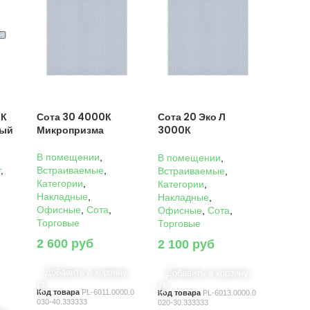
0К
Сота 30 4000К
Сота 20 Эко Л
ный
Микропризма
3000К
Микропризма
В помещении
,
В помещении
,
г
,
Встраиваемые
,
Встраиваемые
,
Категории
,
Категории
,
Накладные
,
Накладные
,
Офисные
,
Сота
,
Офисные
,
Сота
,
Торговые
Торговые
2 600
руб
2 100
руб
Добавить в корзину
Добавить в корзину
Код товара
PL-6011.0000.0
Код товара
PL-6013.0000.0
030-40.333333
020-30.333333