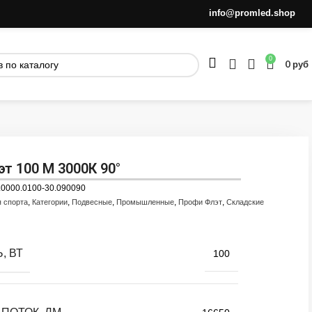
info@promled.shop
0
0
руб
т 100 M 3000К 90°
.0000.0100-30.090090
,
,
,
,
,
я спорта
Категории
Подвесные
Промышленные
Профи Флэт
Складские
, ВТ
100