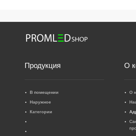
Продукция
О 
В помещении
О 
Наружное
На
Категории
Ад
Са
про