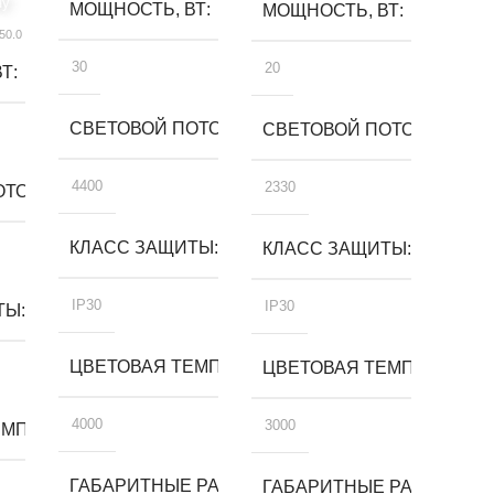
ну
МОЩНОСТЬ, ВТ
МОЩНОСТЬ, ВТ
50.0
30
20
ВТ
СВЕТОВОЙ ПОТОК, ЛМ
СВЕТОВОЙ ПОТОК, ЛМ
4400
2330
ТОК, ЛМ
КЛАСС ЗАЩИТЫ
КЛАСС ЗАЩИТЫ
IP30
IP30
ТЫ
ЦВЕТОВАЯ ТЕМПЕРАТУРА, К
ЦВЕТОВАЯ ТЕМПЕРАТУРА,
4000
3000
МПЕРАТУРА, К
ГАБАРИТНЫЕ РАЗМЕРЫ, ММ
ГАБАРИТНЫЕ РАЗМЕРЫ, 