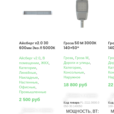
Айсберг v2.0 30
Гроза 50 M 3000К
Гр
600мм Эко Л 5000К
140×50°
14
Прозрачный
Гроза
,
Гроза M
,
Гро
Айсберг v2.0
,
В
Дороги и улицы
,
Дор
помещении
,
ЖКХ
,
Категории
,
Кат
Категории
,
Консольные
,
Ко
Линейные
,
Наружное
На
Накладные
,
Настенные
,
18 800
руб
22
Офисные
,
Промышленные
Добавить в корзину
Д
2 500
руб
Код товара
PL-2111.0000.0
Код
050-30.140050
100-
Добавить в корзину
МОЩНОСТЬ, ВТ
М