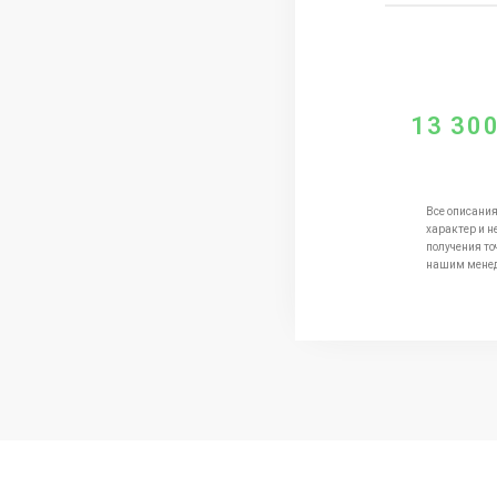
13 30
Все описания
характер и н
получения то
нашим мене