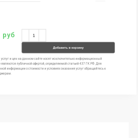
0
руб
Добавить в корзину
 услуг и цен на данном сайте носят исключительно информационный
е являются публичной офертой, определяемой статьей 437 ГК РФ. Для
чной информации о стоимости и условиях оказания услуг обращайтесь к
джерам.