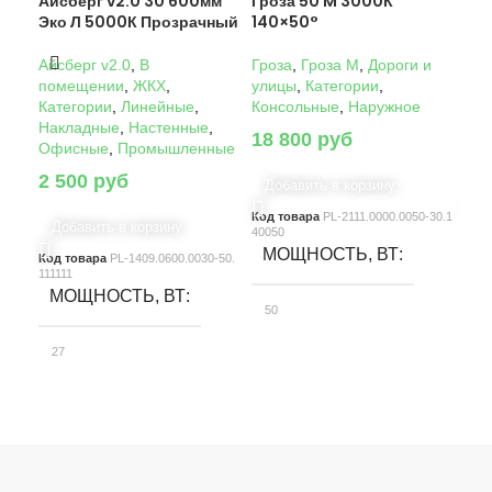
Айсберг v2.0 30 600мм
Гроза 50 M 3000К
Гро
Эко Л 5000К Прозрачный
140×50°
14
Айсберг v2.0
,
В
Гроза
,
Гроза M
,
Дороги и
Гро
помещении
,
ЖКХ
,
улицы
,
Категории
,
ули
Категории
,
Линейные
,
Консольные
,
Наружное
Кон
Накладные
,
Настенные
,
18 800
руб
22
Офисные
,
Промышленные
2 500
руб
Добавить в корзину
Д
Код товара
PL-2111.0000.0050-30.1
Код
Добавить в корзину
40050
4005
МОЩНОСТЬ, ВТ
М
Код товара
PL-1409.0600.0030-50.
111111
МОЩНОСТЬ, ВТ
50
10
27
СВЕТОВОЙ ПОТОК, ЛМ
С
СВЕТОВОЙ ПОТОК, ЛМ
7580
15
3900
КЛАСС ЗАЩИТЫ
К