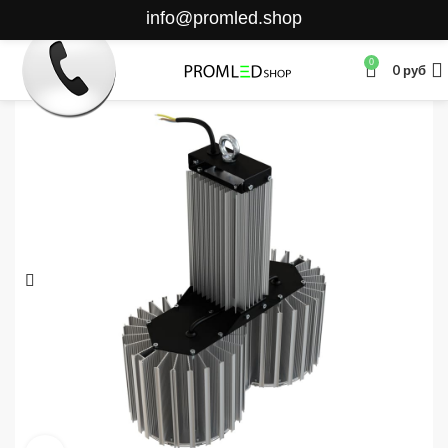
info@promled.shop
0
0
руб