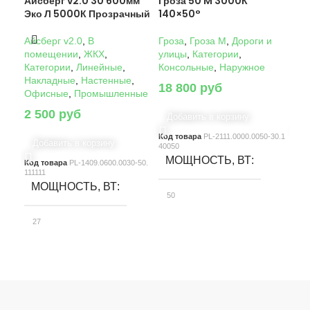
Айсберг v2.0 30 600мм
Гроза 50 M 3000К
Гро
Эко Л 5000К Прозрачный
140×50°
14
Айсберг v2.0
,
В
Гроза
,
Гроза M
,
Дороги и
Гро
помещении
,
ЖКХ
,
улицы
,
Категории
,
ули
Категории
,
Линейные
,
Консольные
,
Наружное
Кон
Накладные
,
Настенные
,
18 800
руб
22
Офисные
,
Промышленные
2 500
руб
Добавить в корзину
Д
Код товара
PL-2111.0000.0050-30.1
Код
Добавить в корзину
40050
4005
МОЩНОСТЬ, ВТ
М
Код товара
PL-1409.0600.0030-50.
111111
МОЩНОСТЬ, ВТ
50
10
27
СВЕТОВОЙ ПОТОК, ЛМ
С
СВЕТОВОЙ ПОТОК, ЛМ
7580
15
3900
КЛАСС ЗАЩИТЫ
К