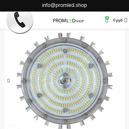
info@promled.shop
0
0
руб