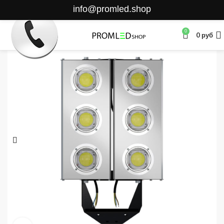
info@promled.shop
0
0
руб