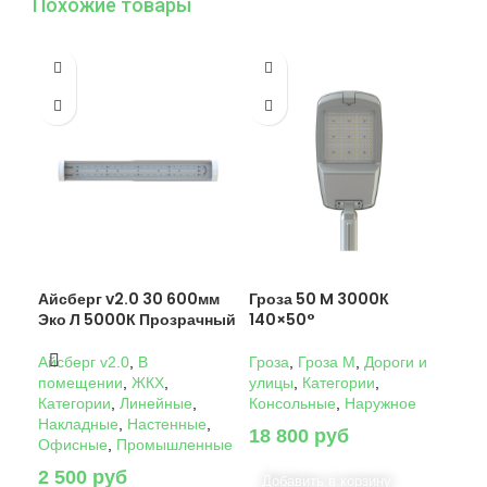
Похожие товары
Айсберг v2.0 30 600мм
Гроза 50 M 3000К
Гро
Эко Л 5000К Прозрачный
140×50°
14
Айсберг v2.0
,
В
Гроза
,
Гроза M
,
Дороги и
Гро
помещении
,
ЖКХ
,
улицы
,
Категории
,
ули
Категории
,
Линейные
,
Консольные
,
Наружное
Кон
Накладные
,
Настенные
,
18 800
руб
22
Офисные
,
Промышленные
2 500
руб
Добавить в корзину
Д