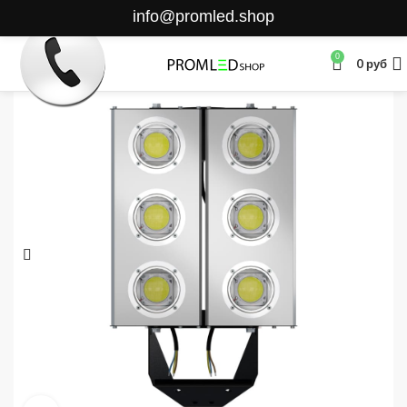
info@promled.shop
0
0
руб