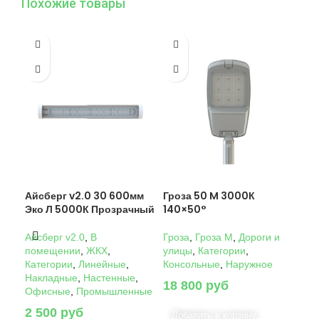
Похожие товары
Айсберг v2.0 30 600мм
Гроза 50 M 3000К
Гро
Эко Л 5000К Прозрачный
140×50°
14
Айсберг v2.0
,
В
Гроза
,
Гроза M
,
Дороги и
Гро
помещении
,
ЖКХ
,
улицы
,
Категории
,
ули
Категории
,
Линейные
,
Консольные
,
Наружное
Кон
Накладные
,
Настенные
,
18 800
руб
22
Офисные
,
Промышленные
2 500
руб
Добавить в корзину
Д