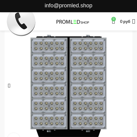
info@promled.shop
0
0
руб