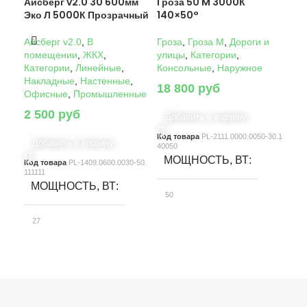
Айсберг v2.0 30 600мм
Гроза 50 M 3000К
Гро
Эко Л 5000К Прозрачный
140×50°
14
Айсберг v2.0
,
В
Гроза
,
Гроза M
,
Дороги и
Гро
помещении
,
ЖКХ
,
улицы
,
Категории
,
ули
Категории
,
Линейные
,
Консольные
,
Наружное
Кон
Накладные
,
Настенные
,
18 800
руб
22
Офисные
,
Промышленные
2 500
руб
Добавить в корзину
Д
Код товара
PL-2111.0000.0050-30.1
Код
Добавить в корзину
40050
4005
МОЩНОСТЬ, ВТ
М
Код товара
PL-1409.0600.0030-50.
111111
МОЩНОСТЬ, ВТ
50
10
27
СВЕТОВОЙ ПОТОК, ЛМ
С
СВЕТОВОЙ ПОТОК, ЛМ
7580
15
3900
КЛАСС ЗАЩИТЫ
К