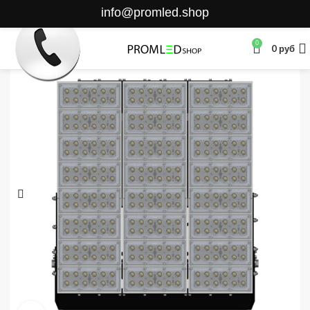
info@promled.shop
0
0
руб