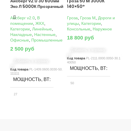
Айсберг v2.0 30 600мм
Гроза 50 M 3000К
Гро
Эко Л 5000К Прозрачный
140×50°
14
Айсберг v2.0
,
В
Гроза
,
Гроза M
,
Дороги и
Гро
помещении
,
ЖКХ
,
улицы
,
Категории
,
ули
Категории
,
Линейные
,
Консольные
,
Наружное
Кон
Накладные
,
Настенные
,
18 800
руб
22
Офисные
,
Промышленные
2 500
руб
Добавить в корзину
Д
Код товара
PL-2111.0000.0050-30.1
Код
Добавить в корзину
40050
4005
МОЩНОСТЬ, ВТ
М
Код товара
PL-1409.0600.0030-50.
111111
МОЩНОСТЬ, ВТ
50
10
27
СВЕТОВОЙ ПОТОК, ЛМ
С
СВЕТОВОЙ ПОТОК, ЛМ
7580
15
3900
КЛАСС ЗАЩИТЫ
К