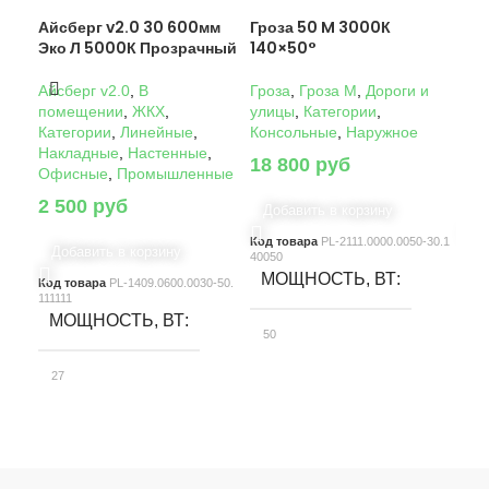
Айсберг v2.0 30 600мм
Гроза 50 M 3000К
Гро
Эко Л 5000К Прозрачный
140×50°
14
Айсберг v2.0
,
В
Гроза
,
Гроза M
,
Дороги и
Гро
помещении
,
ЖКХ
,
улицы
,
Категории
,
ули
Категории
,
Линейные
,
Консольные
,
Наружное
Кон
Накладные
,
Настенные
,
18 800
руб
22
Офисные
,
Промышленные
2 500
руб
Добавить в корзину
Д
Код товара
PL-2111.0000.0050-30.1
Код
Добавить в корзину
40050
4005
МОЩНОСТЬ, ВТ
М
Код товара
PL-1409.0600.0030-50.
111111
МОЩНОСТЬ, ВТ
50
10
27
СВЕТОВОЙ ПОТОК, ЛМ
С
СВЕТОВОЙ ПОТОК, ЛМ
7580
15