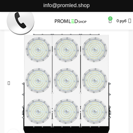
info@promled.shop
0
0
руб