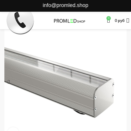
info@promled.shop
0
0
руб