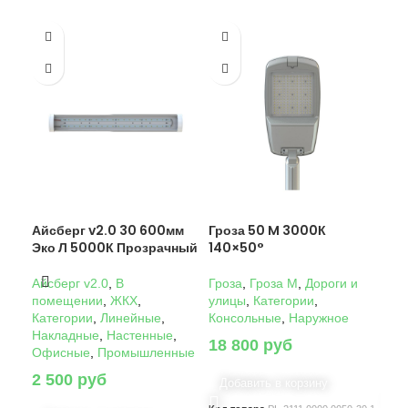
Айсберг v2.0 30 600мм
Гроза 50 M 3000К
Гро
Эко Л 5000К Прозрачный
140×50°
14
Айсберг v2.0
,
В
Гроза
,
Гроза M
,
Дороги и
Гро
помещении
,
ЖКХ
,
улицы
,
Категории
,
ули
Категории
,
Линейные
,
Консольные
,
Наружное
Кон
Накладные
,
Настенные
,
18 800
руб
22
Офисные
,
Промышленные
2 500
руб
Добавить в корзину
Д