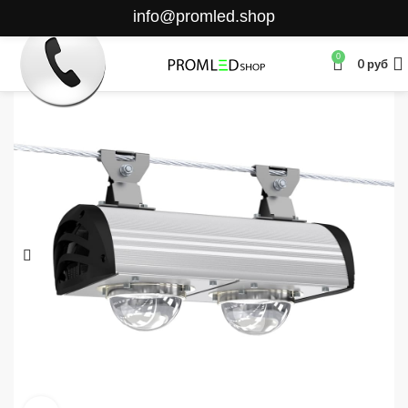
info@promled.shop
0
0
руб