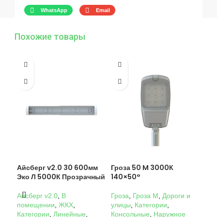
WhatsApp
Email
Похожие товары
Айсберг v2.0 30 600мм
Гроза 50 M 3000К
Гро
Эко Л 5000К Прозрачный
140×50°
14
Айсберг v2.0
,
В
Гроза
,
Гроза M
,
Дороги и
Гро
помещении
,
ЖКХ
,
улицы
,
Категории
,
ули
Категории
,
Линейные
,
Консольные
,
Наружное
Кон