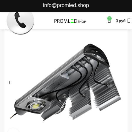
info@promled.shop
0
0
руб