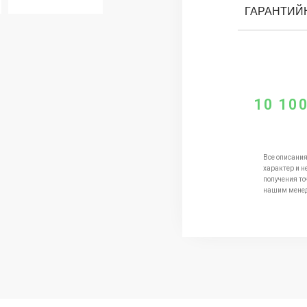
ГАРАНТИЙ
10 10
Все описания
характер и н
получения то
нашим мене