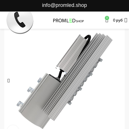
info@promled.shop
0
0
руб