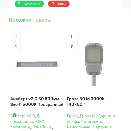
WhatsApp
Email
Похожие товары
Айсберг v2.0 30 600мм
Гроза 50 M 3000К
Гро
Эко Л 5000К Прозрачный
140×50°
14
Айсберг v2.0
,
В
Гроза
,
Гроза M
,
Дороги и
Гро
помещении
,
ЖКХ
,
улицы
,
Категории
,
ули
Категории
,
Линейные
,
Консольные
,
Наружное
Кон