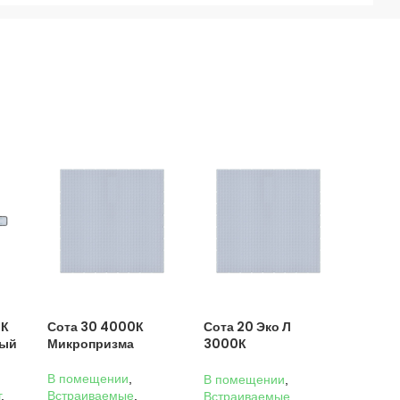
0К
Сота 30 4000К
Сота 20 Эко Л
ный
Микропризма
3000К
Микропризма
В помещении
,
В помещении
,
г
,
Встраиваемые
,
Встраиваемые
,