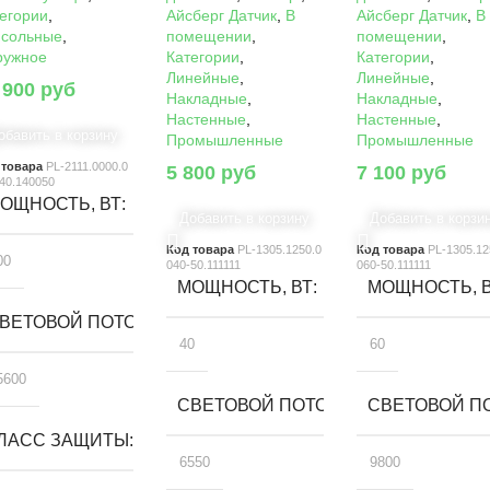
егории
,
Айсберг Датчик
,
В
Айсберг Датчик
,
В
нсольные
,
помещении
,
помещении
,
ружное
Категории
,
Категории
,
Линейные
,
Линейные
,
 900
руб
Накладные
,
Накладные
,
Настенные
,
Настенные
,
обавить в корзину
Промышленные
Промышленные
 товара
PL-2111.0000.0
5 800
руб
7 100
руб
40.140050
ОЩНОСТЬ, ВТ
Добавить в корзину
Добавить в корзи
Код товара
PL-1305.1250.0
Код товара
PL-1305.12
00
040-50.111111
060-50.111111
МОЩНОСТЬ, ВТ
МОЩНОСТЬ, 
ВЕТОВОЙ ПОТОК, ЛМ
40
60
5600
СВЕТОВОЙ ПОТОК, ЛМ
СВЕТОВОЙ ПО
ЛАСС ЗАЩИТЫ
6550
9800