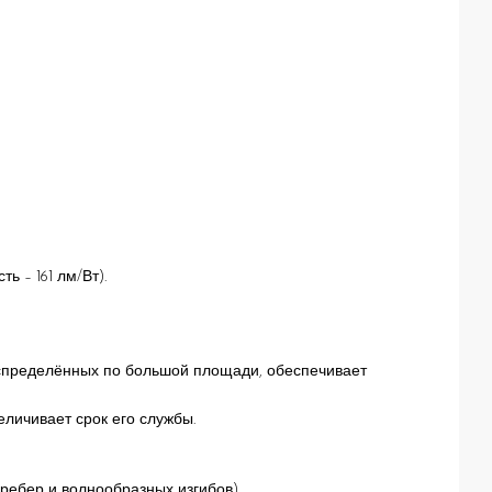
 – 161 лм/Вт).
аспределённых по большой площади, обеспечивает
личивает срок его службы.
ребер и волнообразных изгибов).