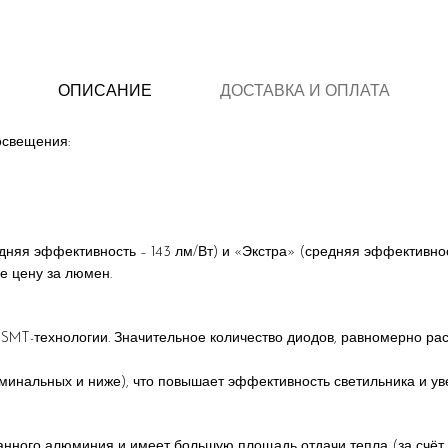
ОПИСАНИЕ
ДОСТАВКА И ОПЛАТА
освещения:
яя эффективность – 143 лм/Вт) и «Экстра» (средняя эффективность
е цену за люмен.
 SMT-технологии. Значительное количество диодов, равномерно р
минальных и ниже), что повышает эффективность светильника и уве
анного алюминия и имеет большую площадь отдачи тепла (за счёт 