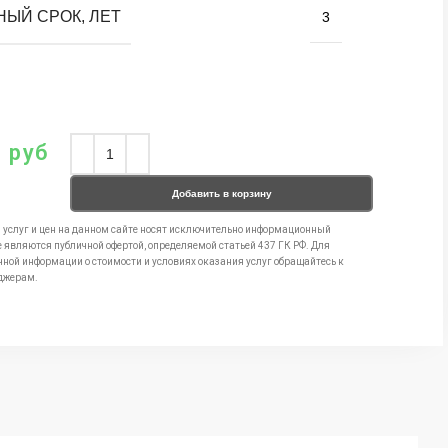
НЫЙ СРОК, ЛЕТ
3
0
руб
Добавить в корзину
 услуг и цен на данном сайте носят исключительно информационный
е являются публичной офертой, определяемой статьей 437 ГК РФ. Для
чной информации о стоимости и условиях оказания услуг обращайтесь к
джерам.