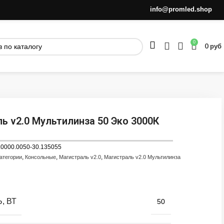
info@promled.shop
0
0
руб
ь v2.0 Мультилинза 50 Эко 3000К
.0000.0050-30.135055
,
,
,
атегории
Консольные
Магистраль v2.0
Магистраль v2.0 Мультилинза
, ВТ
50