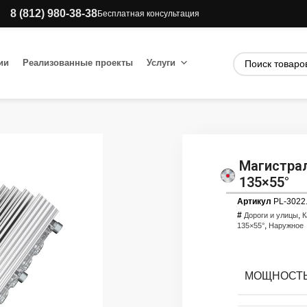
8 (812) 980-38-38
Бесплатная консультация
ии
Реализованные проекты
Услуги
Магистрал
135×55°
Артикул
PL-3022
#
,
Дороги и улицы
К
,
135×55°
Наружное
МОЩНОСТЬ