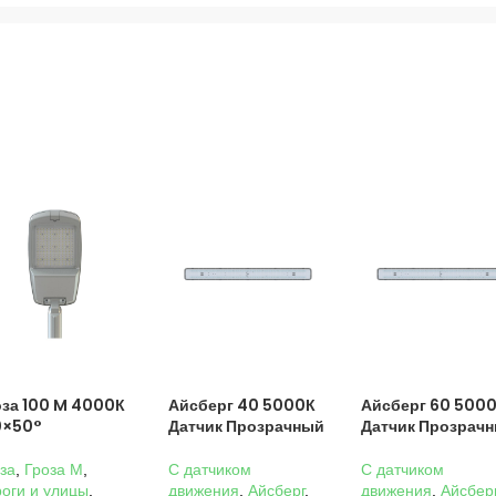
оза 100 M 4000К
Айсберг 40 5000К
Айсберг 60 500
0×50°
Датчик Прозрачный
Датчик Прозрач
за
,
Гроза M
,
C датчиком
C датчиком
оги и улицы
,
движения
,
Айсберг
,
движения
,
Айсбер