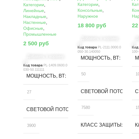
Категории
,
Кат
Категории
,
Консольные
,
Ко
Линейные
,
Наружное
На
Накладные
,
Настенные
,
18 800
руб
22
Офисные
,
Промышленные
Добавить в корзину
Д
2 500
руб
Код товара
PL-2111.0000.0
Код
050-30.140050
100-
Добавить в корзину
МОЩНОСТЬ, ВТ
М
Код товара
PL-1409.0600.0
030-50.111111
50
1
МОЩНОСТЬ, ВТ
СВЕТОВОЙ ПОТОК, ЛМ
С
27
7580
1
СВЕТОВОЙ ПОТОК, ЛМ
КЛАСС ЗАЩИТЫ
К
3900