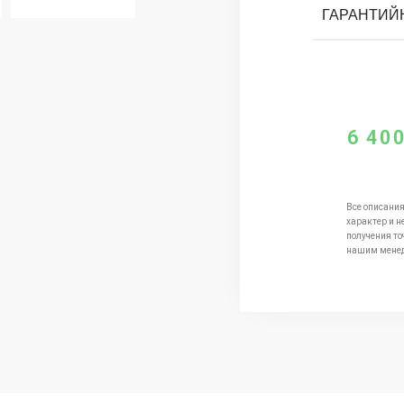
ГАРАНТИЙ
6 40
Все описания
характер и н
получения то
нашим мене