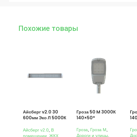
Похожие товары
Айсберг v2.0 30
Гроза 50 M 3000К
Гр
600мм Эко Л 5000К
140×50°
14
Прозрачный
Гроза
,
Гроза M
,
Гро
Айсберг v2.0
,
В
Дороги и улицы
,
Дор
помещении
,
ЖКХ
,