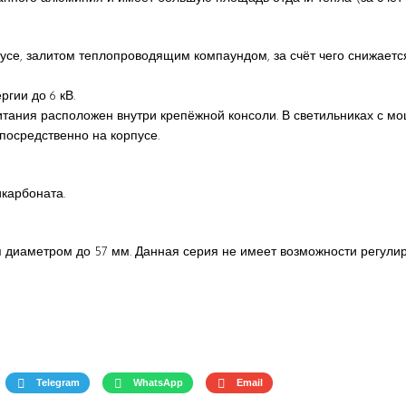
се, залитом теплопроводящим компаундом, за счёт чего снижается
гии до 6 кВ.
итания расположен внутри крепёжной консоли. В светильниках с мо
посредственно на корпусе.
икарбоната.
я диаметром до 57 мм. Данная серия не имеет возможности регулир
Telegram
WhatsApp
Email