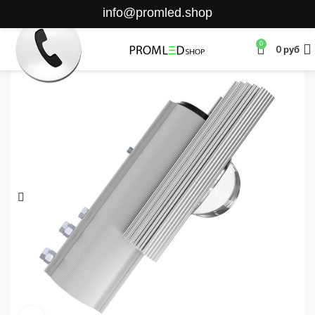
info@promled.shop
0
0
руб