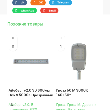
VK
OK
Telegram
WhatsApp
Email
Похожие товары
Айсберг v2.0 30 600мм
Гроза 50 M 3000К
Гро
Эко Л 5000К Прозрачный
140×50°
14
Айсберг v2.0
,
В
Гроза
,
Гроза M
,
Дороги и
Гро
помещении
,
ЖКХ
,
улицы
,
Категории
,
ули