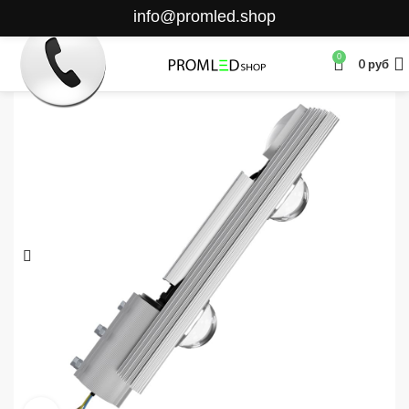
info@promled.shop
0
0
руб