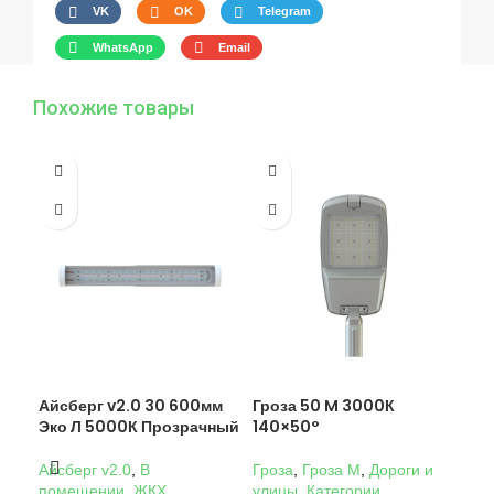
VK
OK
Telegram
WhatsApp
Email
Похожие товары
Айсберг v2.0 30 600мм
Гроза 50 M 3000К
Гро
Эко Л 5000К Прозрачный
140×50°
14
Айсберг v2.0
,
В
Гроза
,
Гроза M
,
Дороги и
Гро
помещении
,
ЖКХ
,
улицы
,
Категории
,
ули