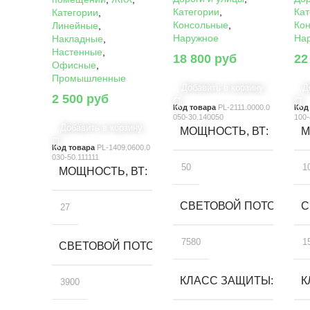
Категории
,
Кат
Категории
,
Консольные
,
Ко
Линейные
,
Наружное
На
Накладные
,
Настенные
,
18 800
руб
22
Офисные
,
Промышленные
Добавить в корзину
Д
2 500
руб
Код товара
PL-2111.0000.0
Код
050-30.140050
100-
Добавить в корзину
МОЩНОСТЬ, ВТ
М
Код товара
PL-1409.0600.0
030-50.111111
50
1
МОЩНОСТЬ, ВТ
СВЕТОВОЙ ПОТОК, ЛМ
С
27
7580
1
СВЕТОВОЙ ПОТОК, ЛМ
КЛАСС ЗАЩИТЫ
К
3900