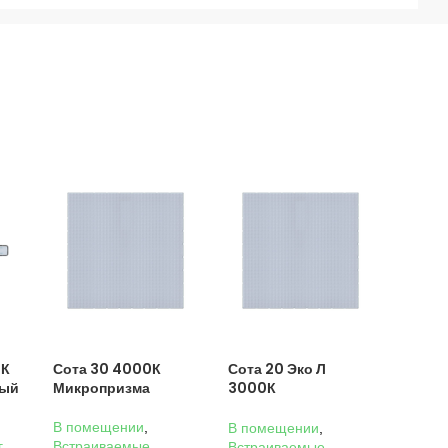
0К
Сота 30 4000К
Сота 20 Эко Л
ный
Микропризма
3000К
Микропризма
В помещении
,
В помещении
,
г
,
Встраиваемые
,
Встраиваемые
,