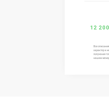
12 20
Все описания
характер и н
получения то
нашим мене