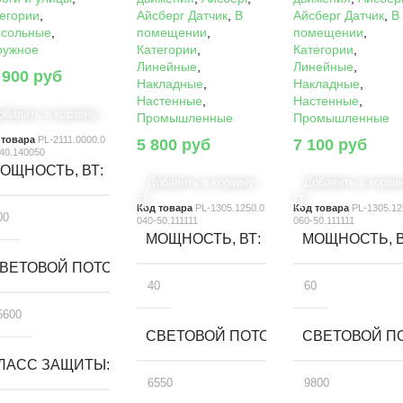
егории
,
Айсберг Датчик
,
В
Айсберг Датчик
,
В
нсольные
,
помещении
,
помещении
,
ружное
Категории
,
Категории
,
Линейные
,
Линейные
,
 900
руб
Накладные
,
Накладные
,
Настенные
,
Настенные
,
обавить в корзину
Промышленные
Промышленные
 товара
PL-2111.0000.0
5 800
руб
7 100
руб
40.140050
ОЩНОСТЬ, ВТ
Добавить в корзину
Добавить в корзи
Код товара
PL-1305.1250.0
Код товара
PL-1305.12
00
040-50.111111
060-50.111111
МОЩНОСТЬ, ВТ
МОЩНОСТЬ, 
ВЕТОВОЙ ПОТОК, ЛМ
40
60
5600
СВЕТОВОЙ ПОТОК, ЛМ
СВЕТОВОЙ ПО
ЛАСС ЗАЩИТЫ
6550
9800