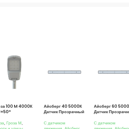
оза 100 M 4000К
Айсберг 40 5000К
Айсберг 60 500
0×50°
Датчик Прозрачный
Датчик Прозрач
за
,
Гроза M
,
C датчиком
C датчиком
оги и улицы
,
движения
,
Айсберг
,
движения
,
Айсбер