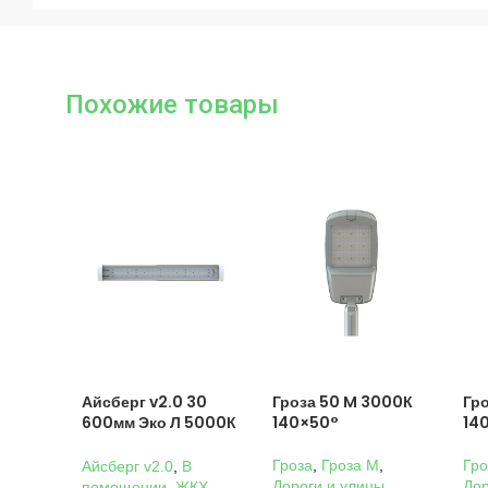
Похожие товары
Айсберг v2.0 30
Гроза 50 M 3000К
Гр
600мм Эко Л 5000К
140×50°
14
Прозрачный
Гроза
,
Гроза M
,
Гро
Айсберг v2.0
,
В
Дороги и улицы
,
Дор
помещении
,
ЖКХ
,