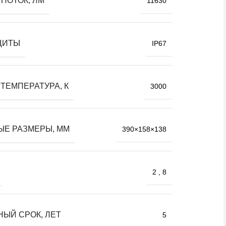
ПОТОК, ЛМ
11630
ЩИТЫ
IP67
ТЕМПЕРАТУРА, К
3000
ЫЕ РАЗМЕРЫ, ММ
390×158×138
2
,
8
НЫЙ СРОК, ЛЕТ
5