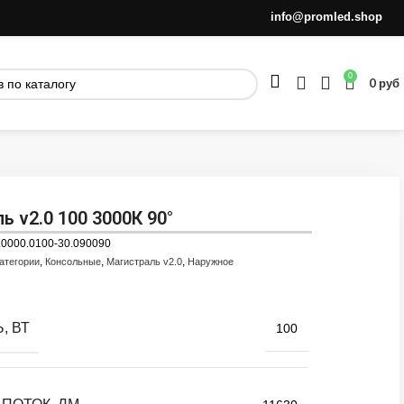
info@promled.shop
0
0
руб
ь v2.0 100 3000К 90°
.0000.0100-30.090090
,
,
,
атегории
Консольные
Магистраль v2.0
Наружное
, ВТ
100