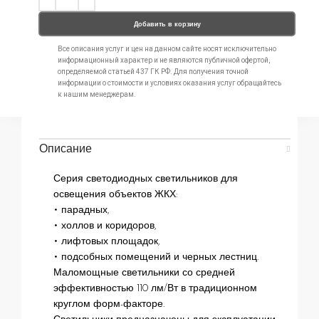
Добавить в корзину
Все описания услуг и цен на данном сайте носят исключительно
информационный характер и не являются публичной офертой,
определяемой статьей 437 ГК РФ. Для получения точной
информации о стоимости и условиях оказания услуг обращайтесь
к нашим менеджерам.
Описание
Серия светодиодных светильников для
освещения объектов ЖКХ:
• парадных,
• холлов и коридоров,
• лифтовых площадок,
• подсобных помещений и черных лестниц.
Маломощные светильники со средней
эффективностью 110 лм/Вт в традиционном
круглом форм-факторе.