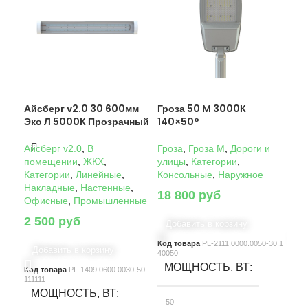
Айсберг v2.0 30 600мм
Гроза 50 M 3000К
Гро
Эко Л 5000К Прозрачный
140×50°
14
Айсберг v2.0
,
В
Гроза
,
Гроза M
,
Дороги и
Гро
помещении
,
ЖКХ
,
улицы
,
Категории
,
ули
Категории
,
Линейные
,
Консольные
,
Наружное
Кон
Накладные
,
Настенные
,
18 800
руб
22
Офисные
,
Промышленные
2 500
руб
Добавить в корзину
Д
Код товара
PL-2111.0000.0050-30.1
Код
Добавить в корзину
40050
4005
МОЩНОСТЬ, ВТ
М
Код товара
PL-1409.0600.0030-50.
111111
МОЩНОСТЬ, ВТ
50
10