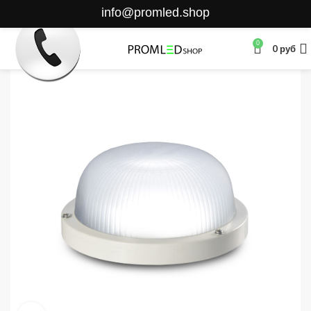
info@promled.shop
0
0
руб