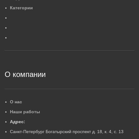
554×88×84
4
,
2
МАССА, КГ
М
Категории
0
,
6
МАССА, КГ
ГАРАНТИЙНЫЙ СРОК, ЛЕ
Г
ГАРАНТИЙНЫЙ СРОК, ЛЕТ
5
5
2
О компании
О нас
Наши работы
Адрес:
Санкт-Петербург Богатырский проспект д. 18, к. 4, с. 13