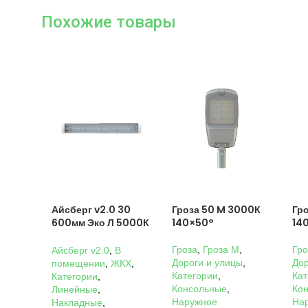
Похожие товары
Айсберг v2.0 30
Гроза 50 M 3000К
Гр
600мм Эко Л 5000К
140×50°
14
Прозрачный
Гроза
,
Гроза M
,
Гро
Айсберг v2.0
,
В
Дороги и улицы
,
Дор
помещении
,
ЖКХ
,
Категории
,
Кат
Категории
,
Консольные
,
Ко
Линейные
,
Наружное
На
Накладные
,