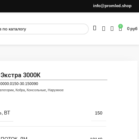
info@promled.shop
0
0
руб
 Экстра 3000К
.0000.0150-30.150090
,
,
,
атегории
Кобра
Консольные
Наружное
, ВТ
150