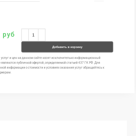
0
руб
Добавить в корзину
 услуг и цен на данном сайте носят исключительно информационный
е являются публичной офертой, определяемой статьей 437 ГК РФ. Для
чной информации о стоимости и условиях оказания услуг обращайтесь к
джерам.