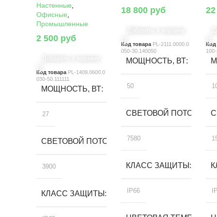
Настенные
,
18 800
руб
22
Офисные
,
Промышленные
Добавить в корзину
Д
2 500
руб
Код товара
PL-2111.0000.0
Код
050-30.140050
100-
Добавить в корзину
МОЩНОСТЬ, ВТ
М
Код товара
PL-1409.0600.0
030-50.111111
50
1
МОЩНОСТЬ, ВТ
СВЕТОВОЙ ПОТОК, ЛМ
С
27
7580
1
СВЕТОВОЙ ПОТОК, ЛМ
КЛАСС ЗАЩИТЫ
К
3900
IP66
I
КЛАСС ЗАЩИТЫ