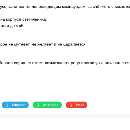
се, залитом теплопроводящим компаундом, за счёт чего снижается
на корпусе светильника.
гии до 6 кВ.
орое не мутнеет, не желтеет и не царапается.
 Данная серия не имеет возможности регулировки угла наклона свет
Telegram
WhatsApp
Email