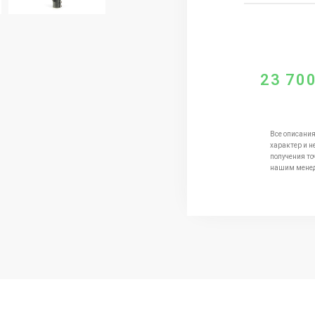
23 70
Все описания
характер и н
получения то
нашим мене