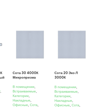
0К
Сота 30 4000К
Сота 20 Эко Л
ный
Микропризма
3000К
Микропризма
В помещении
,
В помещении
,
г
,
Встраиваемые
,
Встраиваемые
,
Категории
,
Категории
,
Накладные
,
Накладные
,
Офисные
,
Сота
,
Офисные
,
Сота
,