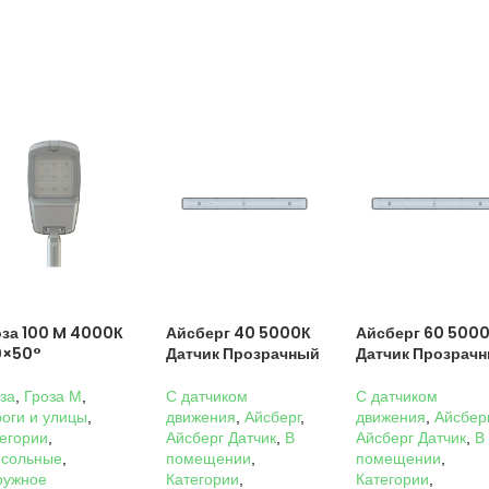
оза 100 M 4000К
Айсберг 40 5000К
Айсберг 60 500
0×50°
Датчик Прозрачный
Датчик Прозрач
за
,
Гроза M
,
C датчиком
C датчиком
оги и улицы
,
движения
,
Айсберг
,
движения
,
Айсбер
егории
,
Айсберг Датчик
,
В
Айсберг Датчик
,
В
нсольные
,
помещении
,
помещении
,
ружное
Категории
,
Категории
,