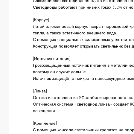
Алюминиевая светодиодная плата изготовлена по SM
Светодиоды работают при низких токах (50% от но
[Корпус]
Литой алюминиевый корпус покрыт порошковой кра
тепла, а также эстетичного внешнего вида.
С помощью специальных силиконовых уплотнителе
Конструкция позволяет открывать светильник без 
[Источник питания]
Грозозащищённый источник питания в металлическ
поэтому он служит дольше.
Источник защищён от микро- и наносекундных импу
[Линза]
Оптика изготовлена из УФ-стабилизированного по
Оптическая система «светодиод-линза» создаёт 
освещения.
[Крепление]
С помощью консоли светильники крепятся на опор