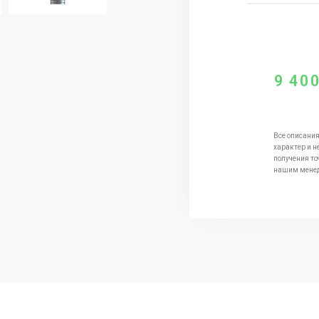
9 40
Все описания
характер и н
получения то
нашим мене