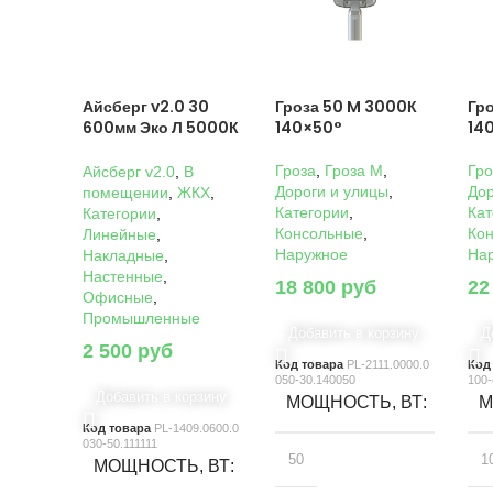
Айсберг v2.0 30
Гроза 50 M 3000К
Гр
600мм Эко Л 5000К
140×50°
14
Прозрачный
Гроза
,
Гроза M
,
Гро
Айсберг v2.0
,
В
Дороги и улицы
,
Дор
помещении
,
ЖКХ
,
Категории
,
Кат
Категории
,
Консольные
,
Ко
Линейные
,
Наружное
На
Накладные
,
Настенные
,
18 800
руб
22
Офисные
,
Промышленные
Добавить в корзину
Д
2 500
руб
Код товара
PL-2111.0000.0
Код
050-30.140050
100-
Добавить в корзину
МОЩНОСТЬ, ВТ
М
Код товара
PL-1409.0600.0
030-50.111111
50
1
МОЩНОСТЬ, ВТ