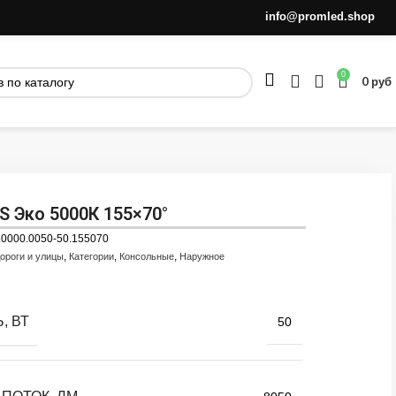
info@promled.shop
0
0
руб
XS Эко 5000К 155×70°
.0000.0050-50.155070
,
,
,
ороги и улицы
Категории
Консольные
Наружное
, ВТ
50