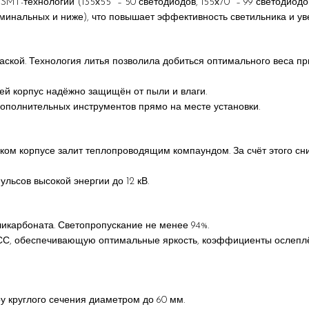
T-технологии (135х55° – 50 светодиодов, 155х70° – 99 светодиодов
минальных и ниже), что повышает эффективность светильника и уве
ской. Технология литья позволила добиться оптимального веса пр
й корпус надёжно защищён от пыли и влаги.
дополнительных инструментов прямо на месте установки.
ом корпусе залит теплопроводящим компаундом. За счёт этого сни
льсов высокой энергии до 12 кВ.
ликарбоната. Светопропускание не менее 94%.
КСС, обеспечивающую оптимальные яркость, коэффициенты ослепл
у круглого сечения диаметром до 60 мм.