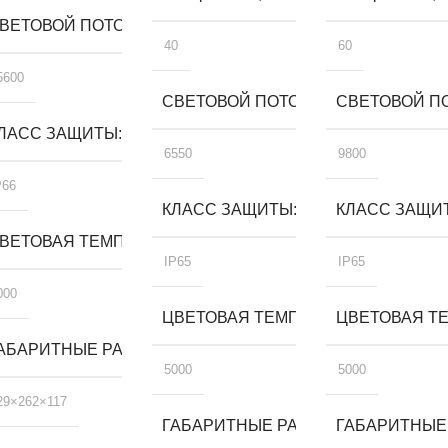
ВЕТОВОЙ ПОТОК, ЛМ
40
60
5600
СВЕТОВОЙ ПОТОК, ЛМ
СВЕТОВОЙ ПО
ЛАСС ЗАЩИТЫ
6550
9800
P66
КЛАСС ЗАЩИТЫ
КЛАСС ЗАЩИ
А, К
ВЕТОВАЯ ТЕМПЕРАТУРА, К
IP65
IP65
000
ЦВЕТОВАЯ ТЕМПЕРАТУРА, К
ЦВЕТОВАЯ ТЕ
, ММ
АБАРИТНЫЕ РАЗМЕРЫ, ММ
5000
5000
29×262×117
ГАБАРИТНЫЕ РАЗМЕРЫ, ММ
ГАБАРИТНЫЕ