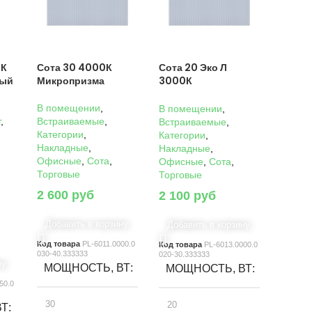
0К
Сота 30 4000К
Сота 20 Эко Л
ный
Микропризма
3000К
Микропризма
В помещении
,
В помещении
,
г
,
Встраиваемые
,
Встраиваемые
,
Категории
,
Категории
,
Накладные
,
Накладные
,
Офисные
,
Сота
,
Офисные
,
Сота
,
Торговые
Торговые
2 600
руб
2 100
руб
Добавить в корзину
Добавить в корзину
Код товара
PL-6011.0000.0
Код товара
PL-6013.0000.0
030-40.333333
020-30.333333
ну
МОЩНОСТЬ, ВТ
МОЩНОСТЬ, ВТ
50.0
30
20
ВТ