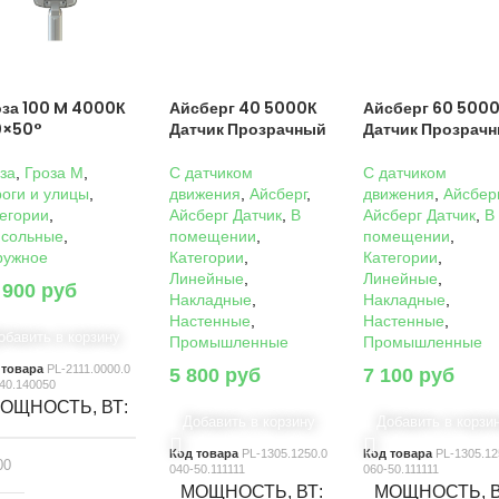
оза 100 M 4000К
Айсберг 40 5000К
Айсберг 60 500
0×50°
Датчик Прозрачный
Датчик Прозрач
за
,
Гроза M
,
C датчиком
C датчиком
оги и улицы
,
движения
,
Айсберг
,
движения
,
Айсбер
егории
,
Айсберг Датчик
,
В
Айсберг Датчик
,
В
нсольные
,
помещении
,
помещении
,
ружное
Категории
,
Категории
,
Линейные
,
Линейные
,
 900
руб
Накладные
,
Накладные
,
Настенные
,
Настенные
,
обавить в корзину
Промышленные
Промышленные
 товара
PL-2111.0000.0
5 800
руб
7 100
руб
40.140050
ОЩНОСТЬ, ВТ
Добавить в корзину
Добавить в корзи
Код товара
PL-1305.1250.0
Код товара
PL-1305.12
00
040-50.111111
060-50.111111
МОЩНОСТЬ, ВТ
МОЩНОСТЬ, 