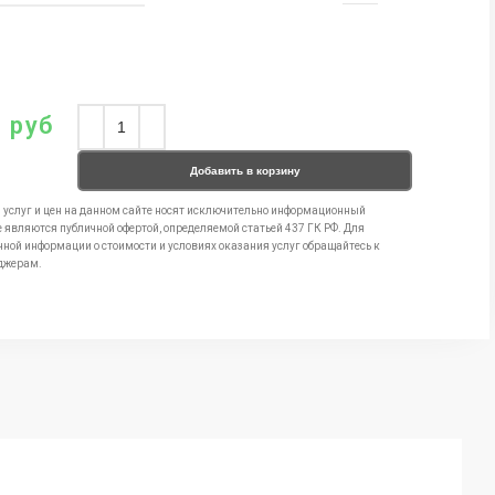
0
руб
Добавить в корзину
 услуг и цен на данном сайте носят исключительно информационный
е являются публичной офертой, определяемой статьей 437 ГК РФ. Для
чной информации о стоимости и условиях оказания услуг обращайтесь к
джерам.