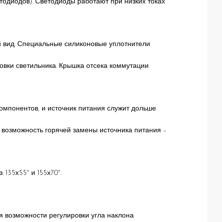
етодиодов). Светодиоды работают при низких токах
й вид. Специальные силиконовые уплотнители
овки светильника. Крышка отсека коммутации
омпонентов, и источник питания служит дольше.
ь возможность горячей замены источника питания –
135х55° и 155х70°.
я возможности регулировки угла наклона