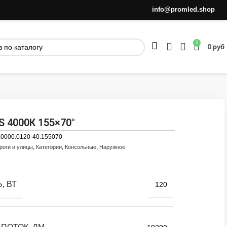
info@promled.shop
0
0
руб
S 4000К 155×70°
.0000.0120-40.155070
,
,
,
роги и улицы
Категории
Консольные
Наружное
, ВТ
120