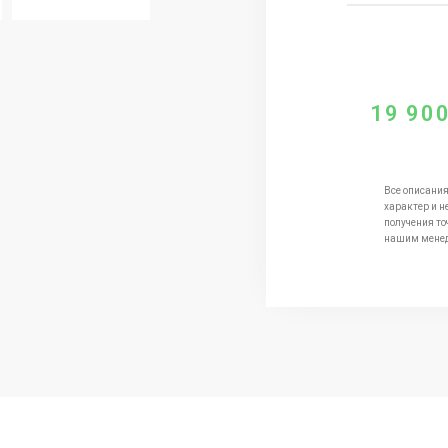
19 90
Все описания
характер и н
получения то
нашим мене