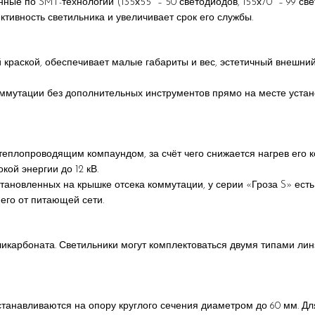
ые по SMT-технологии (135х55° – 50 светодиодов, 155х70° – 99 св
тивность светильника и увеличивает срок его службы.
краской, обеспечивает малые габариты и вес, эстетичный внешни
коммутации без дополнительных инструментов прямо на месте устан
теплопроводящим компаундом, за счёт чего снижается нагрев его к
ой энергии до 12 кВ.
становленных на крышке отсека коммутации, у серии «Гроза S» ест
его от питающей сети.
карбоната. Светильники могут комплектоваться двумя типами линз: 
танавливаются на опору круглого сечения диаметром до 60 мм. Дл