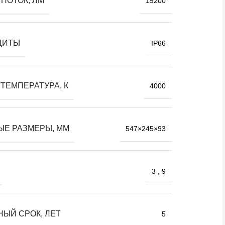
ПОТОК, ЛМ
19200
ЩИТЫ
IP66
ТЕМПЕРАТУРА, К
4000
ЫЕ РАЗМЕРЫ, ММ
547×245×93
3
,
9
НЫЙ СРОК, ЛЕТ
5