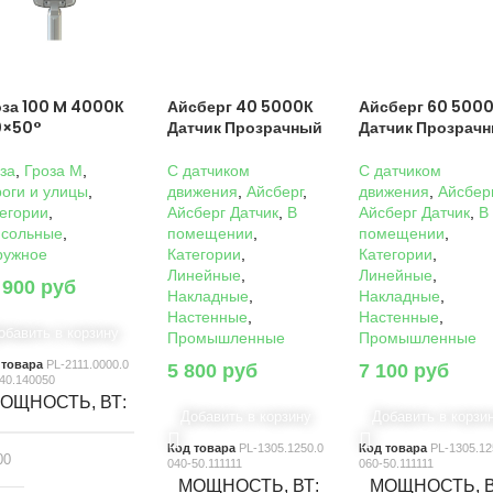
оза 100 M 4000К
Айсберг 40 5000К
Айсберг 60 500
0×50°
Датчик Прозрачный
Датчик Прозрач
за
,
Гроза M
,
C датчиком
C датчиком
оги и улицы
,
движения
,
Айсберг
,
движения
,
Айсбер
егории
,
Айсберг Датчик
,
В
Айсберг Датчик
,
В
нсольные
,
помещении
,
помещении
,
ружное
Категории
,
Категории
,
Линейные
,
Линейные
,
 900
руб
Накладные
,
Накладные
,
Настенные
,
Настенные
,
обавить в корзину
Промышленные
Промышленные
 товара
PL-2111.0000.0
5 800
руб
7 100
руб
40.140050
ОЩНОСТЬ, ВТ
Добавить в корзину
Добавить в корзи
Код товара
PL-1305.1250.0
Код товара
PL-1305.12
00
040-50.111111
060-50.111111
МОЩНОСТЬ, ВТ
МОЩНОСТЬ, 