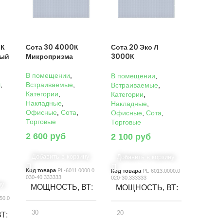
0К
Сота 30 4000К
Сота 20 Эко Л
ный
Микропризма
3000К
Микропризма
В помещении
,
В помещении
,
г
,
Встраиваемые
,
Встраиваемые
,
Категории
,
Категории
,
Накладные
,
Накладные
,
Офисные
,
Сота
,
Офисные
,
Сота
,
Торговые
Торговые
2 600
руб
2 100
руб
Добавить в корзину
Добавить в корзину
Код товара
PL-6011.0000.0
Код товара
PL-6013.0000.0
030-40.333333
020-30.333333
ну
МОЩНОСТЬ, ВТ
МОЩНОСТЬ, ВТ
50.0
30
20
ВТ