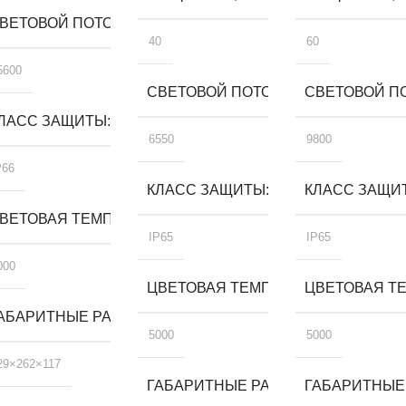
ВЕТОВОЙ ПОТОК, ЛМ
40
60
5600
СВЕТОВОЙ ПОТОК, ЛМ
СВЕТОВОЙ ПО
ЛАСС ЗАЩИТЫ
6550
9800
P66
КЛАСС ЗАЩИТЫ
КЛАСС ЗАЩИ
А, К
ВЕТОВАЯ ТЕМПЕРАТУРА, К
IP65
IP65
000
ЦВЕТОВАЯ ТЕМПЕРАТУРА, К
ЦВЕТОВАЯ ТЕ
, ММ
АБАРИТНЫЕ РАЗМЕРЫ, ММ
5000
5000
29×262×117
ГАБАРИТНЫЕ РАЗМЕРЫ, ММ
ГАБАРИТНЫЕ