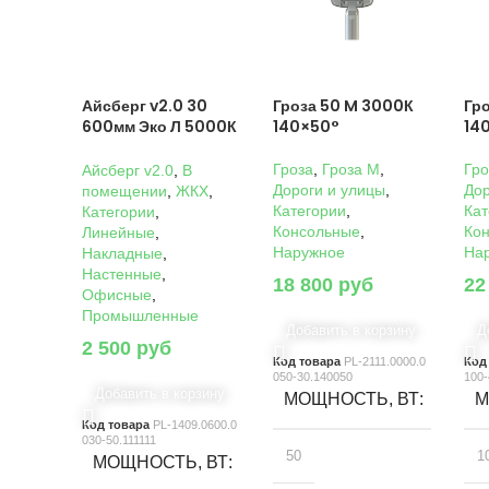
Айсберг v2.0 30
Гроза 50 M 3000К
Гр
600мм Эко Л 5000К
140×50°
14
Прозрачный
Гроза
,
Гроза M
,
Гро
Айсберг v2.0
,
В
Дороги и улицы
,
Дор
помещении
,
ЖКХ
,
Категории
,
Кат
Категории
,
Консольные
,
Ко
Линейные
,
Наружное
На
Накладные
,
Настенные
,
18 800
руб
22
Офисные
,
Промышленные
Добавить в корзину
Д
2 500
руб
Код товара
PL-2111.0000.0
Код
050-30.140050
100-
Добавить в корзину
МОЩНОСТЬ, ВТ
М
Код товара
PL-1409.0600.0
030-50.111111
50
1
МОЩНОСТЬ, ВТ