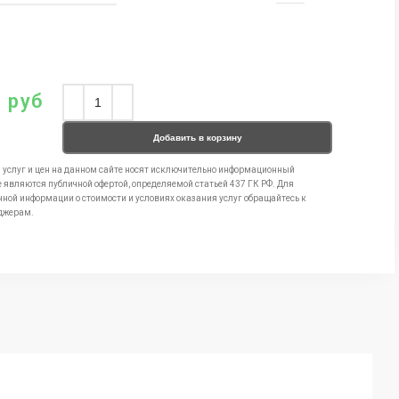
0
руб
Добавить в корзину
 услуг и цен на данном сайте носят исключительно информационный
е являются публичной офертой, определяемой статьей 437 ГК РФ. Для
чной информации о стоимости и условиях оказания услуг обращайтесь к
джерам.