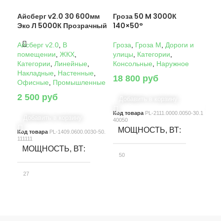
Айсберг v2.0 30 600мм
Гроза 50 M 3000К
Гро
Эко Л 5000К Прозрачный
140×50°
14
Айсберг v2.0
,
В
Гроза
,
Гроза M
,
Дороги и
Гро
помещении
,
ЖКХ
,
улицы
,
Категории
,
ули
Категории
,
Линейные
,
Консольные
,
Наружное
Кон
Накладные
,
Настенные
,
18 800
руб
22
Офисные
,
Промышленные
2 500
руб
Добавить в корзину
Д
Код товара
PL-2111.0000.0050-30.1
Код
Добавить в корзину
40050
4005
МОЩНОСТЬ, ВТ
М
Код товара
PL-1409.0600.0030-50.
111111
МОЩНОСТЬ, ВТ
50
10
27
СВЕТОВОЙ ПОТОК, ЛМ
С
СВЕТОВОЙ ПОТОК, ЛМ
7580
15