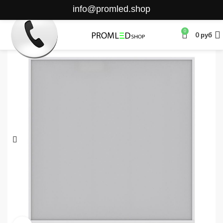
info@promled.shop
0
0
руб