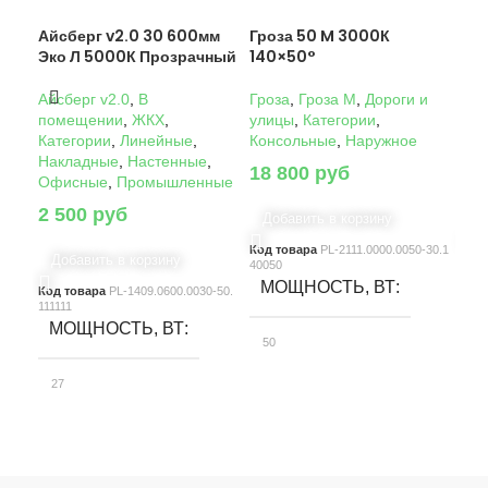
Айсберг v2.0 30 600мм
Гроза 50 M 3000К
Гро
Эко Л 5000К Прозрачный
140×50°
14
Айсберг v2.0
,
В
Гроза
,
Гроза M
,
Дороги и
Гро
помещении
,
ЖКХ
,
улицы
,
Категории
,
ули
Категории
,
Линейные
,
Консольные
,
Наружное
Кон
Накладные
,
Настенные
,
18 800
руб
22
Офисные
,
Промышленные
2 500
руб
Добавить в корзину
Д
Код товара
PL-2111.0000.0050-30.1
Код
Добавить в корзину
40050
4005
МОЩНОСТЬ, ВТ
М
Код товара
PL-1409.0600.0030-50.
111111
МОЩНОСТЬ, ВТ
50
10
27
СВЕТОВОЙ ПОТОК, ЛМ
С
СВЕТОВОЙ ПОТОК, ЛМ
7580
15