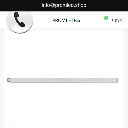
info@promled.shop
0
0
руб