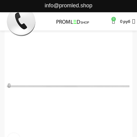
info@promled.shop
0
0
руб