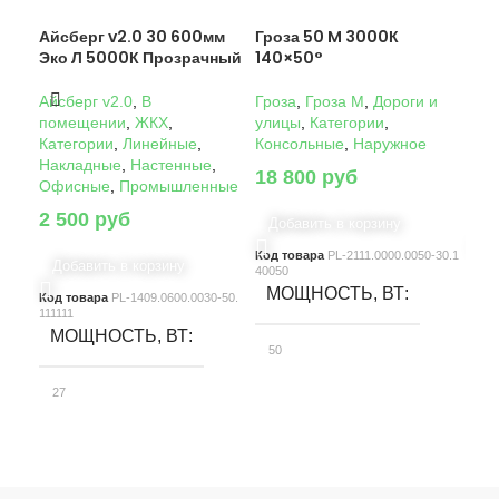
Айсберг v2.0 30 600мм
Гроза 50 M 3000К
Гро
Эко Л 5000К Прозрачный
140×50°
14
Айсберг v2.0
,
В
Гроза
,
Гроза M
,
Дороги и
Гро
помещении
,
ЖКХ
,
улицы
,
Категории
,
ули
Категории
,
Линейные
,
Консольные
,
Наружное
Кон
Накладные
,
Настенные
,
18 800
руб
22
Офисные
,
Промышленные
2 500
руб
Добавить в корзину
Д
Код товара
PL-2111.0000.0050-30.1
Код
Добавить в корзину
40050
4005
МОЩНОСТЬ, ВТ
М
Код товара
PL-1409.0600.0030-50.
111111
МОЩНОСТЬ, ВТ
50
10
27
СВЕТОВОЙ ПОТОК, ЛМ
С
СВЕТОВОЙ ПОТОК, ЛМ
7580
15