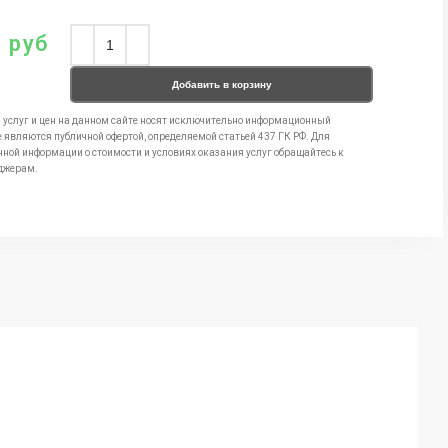
0
руб
Добавить в корзину
 услуг и цен на данном сайте носят исключительно информационный
е являются публичной офертой, определяемой статьей 437 ГК РФ. Для
чной информации о стоимости и условиях оказания услуг обращайтесь к
джерам.