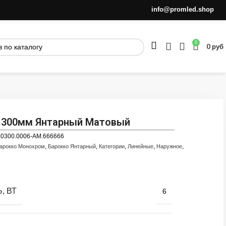
info@promled.shop
0
0
руб
6 300мм Янтарный Матовый
.0300.0006-AM.666666
,
,
,
,
,
арокко Монохром
Барокко Янтарный
Категории
Линейные
Наружное
, ВТ
6