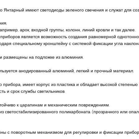
о Янтарный имеют светодиоды зеленого свечения и служат для соз
ния;
апример, арок, входной группы, колонн, линий кровли и так далее.
риборов является возможность создания равномерной однотонной
годаря специальному кронштейну с системой фиксации угла наклон
ии размещены на подложке из алюминия.
ользуется анодированный алюминий, легкий и прочный материал.
о прибора, имеет корпус из пластика и обладает высокой степень
ть и срок службы светильников.
стойчиво к царапинам и механическим повреждениям.
з светостабилизированного поликарбоната (прозрачного или опалов
йны с поворотным механизмом для регулировки и фиксации прибор