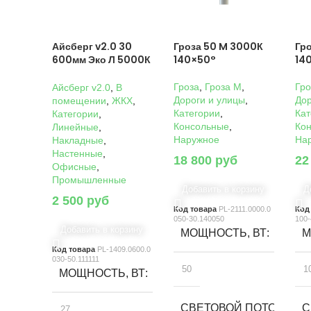
Айсберг v2.0 30
Гроза 50 M 3000К
Гр
600мм Эко Л 5000К
140×50°
14
Прозрачный
Гроза
,
Гроза M
,
Гро
Айсберг v2.0
,
В
Дороги и улицы
,
Дор
помещении
,
ЖКХ
,
Категории
,
Кат
Категории
,
Консольные
,
Ко
Линейные
,
Наружное
На
Накладные
,
Настенные
,
18 800
руб
22
Офисные
,
Промышленные
Добавить в корзину
Д
2 500
руб
Код товара
PL-2111.0000.0
Код
050-30.140050
100-
Добавить в корзину
МОЩНОСТЬ, ВТ
М
Код товара
PL-1409.0600.0
030-50.111111
50
1
МОЩНОСТЬ, ВТ
СВЕТОВОЙ ПОТОК, ЛМ
С
27