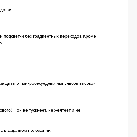
дания:
 подсветки без градиентных переходов. Кроме
а.
ю защиты от микросекундных импульсов высокой
ого) – он не тускнеет, не желтеет и не
а в заданном положении.