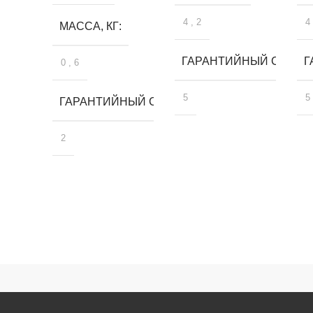
4
,
2
4
МАССА, КГ
ГАРАНТИЙНЫЙ СРОК, 
Г
0
,
6
5
5
ГАРАНТИЙНЫЙ СРОК, ЛЕТ
2