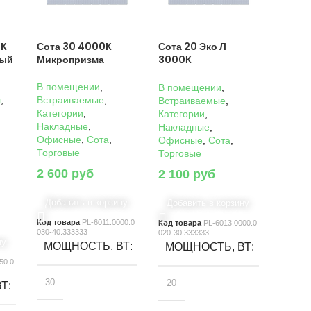
0К
Сота 30 4000К
Сота 20 Эко Л
ный
Микропризма
3000К
Микропризма
В помещении
,
В помещении
,
г
,
Встраиваемые
,
Встраиваемые
,
Категории
,
Категории
,
Накладные
,
Накладные
,
Офисные
,
Сота
,
Офисные
,
Сота
,
Торговые
Торговые
2 600
руб
2 100
руб
Добавить в корзину
Добавить в корзину
Код товара
PL-6011.0000.0
Код товара
PL-6013.0000.0
030-40.333333
020-30.333333
ну
МОЩНОСТЬ, ВТ
МОЩНОСТЬ, ВТ
50.0
30
20
ВТ