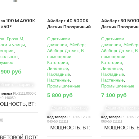
оза 100 M 4000К
Айсберг 40 5000К
Айсберг 60 500
0×50°
Датчик Прозрачный
Датчик Прозрач
за
,
Гроза M
,
C датчиком
C датчиком
оги и улицы
,
движения
,
Айсберг
,
движения
,
Айсбер
егории
,
Айсберг Датчик
,
В
Айсберг Датчик
,
В
нсольные
,
помещении
,
помещении
,
ружное
Категории
,
Категории
,
Линейные
,
Линейные
,
 900
руб
Накладные
,
Накладные
,
Настенные
,
Настенные
,
обавить в корзину
Промышленные
Промышленные
 товара
PL-2111.0000.0
5 800
руб
7 100
руб
40.140050
ОЩНОСТЬ, ВТ
Добавить в корзину
Добавить в корзи
Код товара
PL-1305.1250.0
Код товара
PL-1305.12
00
040-50.111111
060-50.111111
МОЩНОСТЬ, ВТ
МОЩНОСТЬ, 
ВЕТОВОЙ ПОТОК, ЛМ