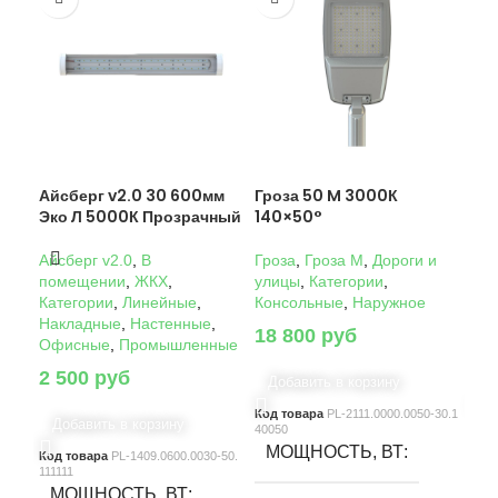
Айсберг v2.0 30 600мм
Гроза 50 M 3000К
Гро
Эко Л 5000К Прозрачный
140×50°
14
Айсберг v2.0
,
В
Гроза
,
Гроза M
,
Дороги и
Гро
помещении
,
ЖКХ
,
улицы
,
Категории
,
ули
Категории
,
Линейные
,
Консольные
,
Наружное
Кон
Накладные
,
Настенные
,
18 800
руб
22
Офисные
,
Промышленные
2 500
руб
Добавить в корзину
Д
Код товара
PL-2111.0000.0050-30.1
Код
Добавить в корзину
40050
4005
МОЩНОСТЬ, ВТ
М
Код товара
PL-1409.0600.0030-50.
111111
МОЩНОСТЬ, ВТ