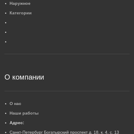
Наружное
554×88×84
4
,
2
МАССА, КГ
М
Категории
0
,
6
МАССА, КГ
ГАРАНТИЙНЫЙ СРОК, ЛЕ
Г
ГАРАНТИЙНЫЙ СРОК, ЛЕТ
5
5
2
О компании
О нас
Наши работы
Адрес:
Санкт-Петербург Богатырский проспект д. 18, к. 4, с. 13