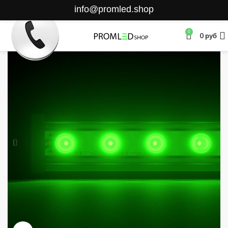
info@promled.shop
0
0
руб