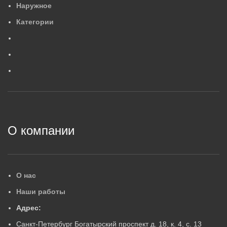
Наружное
554×88×84
4
,
2
МАССА, КГ
М
Категории
0
,
6
МАССА, КГ
ГАРАНТИЙНЫЙ СРОК, ЛЕ
Г
ГАРАНТИЙНЫЙ СРОК, ЛЕТ
5
5
2
О компании
О нас
Наши работы
Адрес:
Санкт-Петербург Богатырский проспект д. 18, к. 4, с. 13