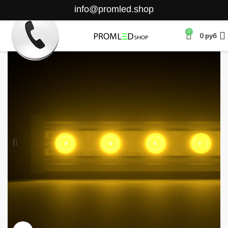
info@promled.shop
0
0
руб