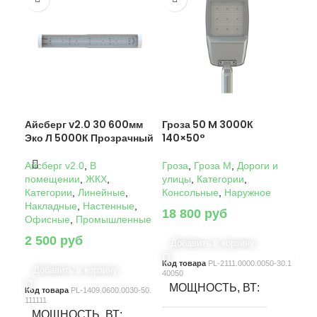
Айсберг v2.0 30 600мм
Гроза 50 M 3000К
Гро
Эко Л 5000К Прозрачный
140×50°
14
Айсберг v2.0
,
В
Гроза
,
Гроза M
,
Дороги и
Гро
помещении
,
ЖКХ
,
улицы
,
Категории
,
ули
Категории
,
Линейные
,
Консольные
,
Наружное
Кон
Накладные
,
Настенные
,
18 800
руб
22
Офисные
,
Промышленные
2 500
руб
Добавить в корзину
Д
Код товара
PL-2111.0000.0050-30.1
Код
Добавить в корзину
40050
4005
МОЩНОСТЬ, ВТ
М
Код товара
PL-1409.0600.0030-50.
111111
МОЩНОСТЬ, ВТ