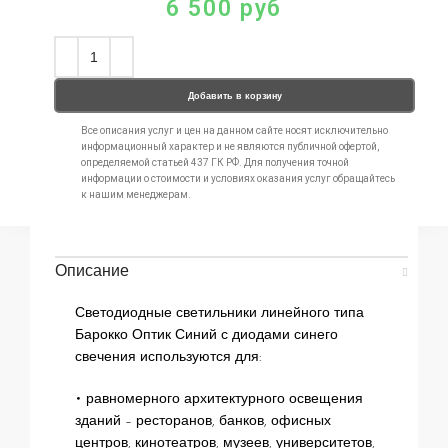
6 500
руб
Добавить в корзину
Все описания услуг и цен на данном сайте носят исключительно
информационный характер и не являются публичной офертой,
определяемой статьей 437 ГК РФ. Для получения точной
информации о стоимости и условиях оказания услуг обращайтесь
к нашим менеджерам.
Описание
Светодиодные светильники линейного типа
Барокко Оптик Синий с диодами синего
свечения используются для:
• равномерного архитектурного освещения
зданий – ресторанов, банков, офисных
центров, кинотеатров, музеев, университетов,