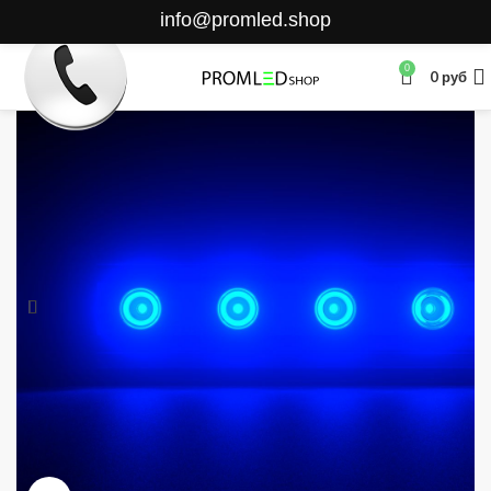
info@promled.shop
0
0
руб