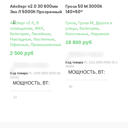
Айсберг v2.0 30 600мм
Гроза 50 M 3000К
Гро
Эко Л 5000К Прозрачный
140×50°
14
Айсберг v2.0
,
В
Гроза
,
Гроза M
,
Дороги и
Гро
помещении
,
ЖКХ
,
улицы
,
Категории
,
ули
Категории
,
Линейные
,
Консольные
,
Наружное
Кон
Накладные
,
Настенные
,
18 800
руб
22
Офисные
,
Промышленные
2 500
руб
Добавить в корзину
Д
Код товара
PL-2111.0000.0050-30.1
Код
Добавить в корзину
40050
4005
МОЩНОСТЬ, ВТ
М
Код товара
PL-1409.0600.0030-50.
111111
МОЩНОСТЬ, ВТ
50
10
27
СВЕТОВОЙ ПОТОК, ЛМ
С
СВЕТОВОЙ ПОТОК, ЛМ
7580
15
3900