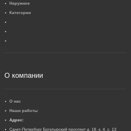
Наружное
554×88×84
4
,
2
МАССА, КГ
М
Категории
0
,
6
МАССА, КГ
ГАРАНТИЙНЫЙ СРОК, ЛЕ
Г
ГАРАНТИЙНЫЙ СРОК, ЛЕТ
5
5
2
О компании
О нас
Наши работы
Адрес:
Санкт-Петербург Богатырский проспект д. 18, к. 4, с. 13