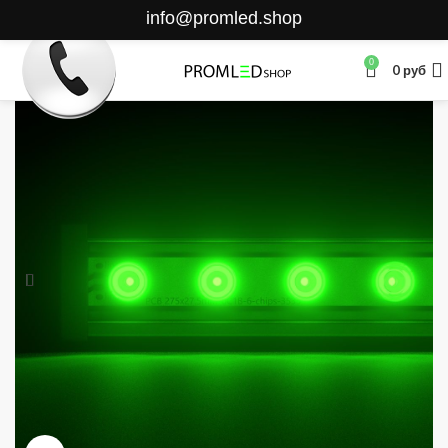
info@promled.shop
0
0
руб