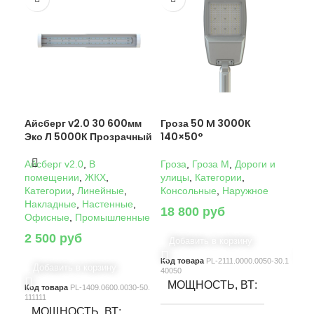
Айсберг v2.0 30 600мм
Гроза 50 M 3000К
Гро
Эко Л 5000К Прозрачный
140×50°
14
Айсберг v2.0
,
В
Гроза
,
Гроза M
,
Дороги и
Гро
помещении
,
ЖКХ
,
улицы
,
Категории
,
ули
Категории
,
Линейные
,
Консольные
,
Наружное
Кон
Накладные
,
Настенные
,
18 800
руб
22
Офисные
,
Промышленные
2 500
руб
Добавить в корзину
Д
Код товара
PL-2111.0000.0050-30.1
Код
Добавить в корзину
40050
4005
МОЩНОСТЬ, ВТ
М
Код товара
PL-1409.0600.0030-50.
111111
МОЩНОСТЬ, ВТ