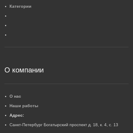
4
,
2
МАССА, КГ
М
Категории
0
,
6
МАССА, КГ
ГАРАНТИЙНЫЙ СРОК, ЛЕ
Г
ГАРАНТИЙНЫЙ СРОК, ЛЕТ
5
5
2
О компании
О нас
Наши работы
Адрес:
Санкт-Петербург Богатырский проспект д. 18, к. 4, с. 13