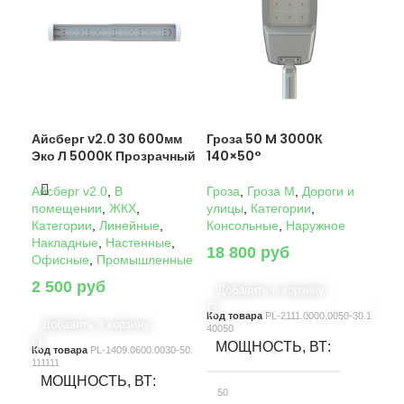
Айсберг v2.0 30 600мм
Гроза 50 M 3000К
Гро
Эко Л 5000К Прозрачный
140×50°
14
Айсберг v2.0
,
В
Гроза
,
Гроза M
,
Дороги и
Гро
помещении
,
ЖКХ
,
улицы
,
Категории
,
ули
Категории
,
Линейные
,
Консольные
,
Наружное
Кон
Накладные
,
Настенные
,
18 800
руб
22
Офисные
,
Промышленные
2 500
руб
Добавить в корзину
Д
Код товара
PL-2111.0000.0050-30.1
Код
Добавить в корзину
40050
4005
МОЩНОСТЬ, ВТ
М
Код товара
PL-1409.0600.0030-50.
111111
МОЩНОСТЬ, ВТ
50
10