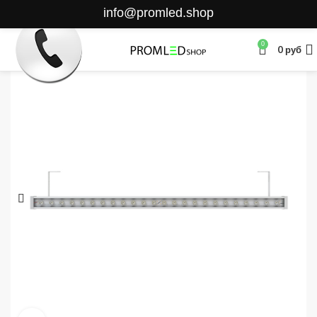
info@promled.shop
0
0
руб