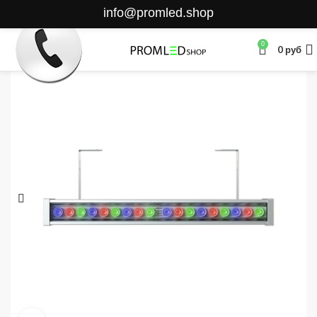
info@promled.shop
0
0
руб