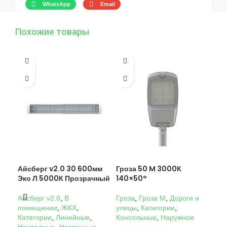
WhatsApp
Email
Похожие товары
Айсберг v2.0 30 600мм
Гроза 50 M 3000К
Гро
Эко Л 5000К Прозрачный
140×50°
14
Айсберг v2.0
,
В
Гроза
,
Гроза M
,
Дороги и
Гро
помещении
,
ЖКХ
,
улицы
,
Категории
,
ули
Категории
,
Линейные
,
Консольные
,
Наружное
Кон