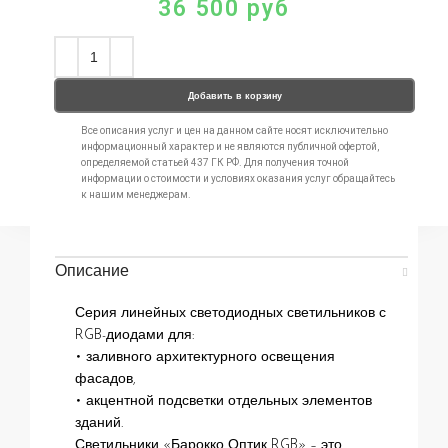
36 500
руб
Добавить в корзину
Все описания услуг и цен на данном сайте носят исключительно
информационный характер и не являются публичной офертой,
определяемой статьей 437 ГК РФ. Для получения точной
информации о стоимости и условиях оказания услуг обращайтесь
к нашим менеджерам.
Описание
Серия линейных светодиодных светильников с
RGB-диодами для:
• заливного архитектурного освещения
фасадов,
• акцентной подсветки отдельных элементов
зданий.
Светильники «Барокко Оптик RGB» – это