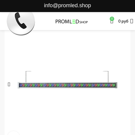
info@promled.shop
0
0
руб