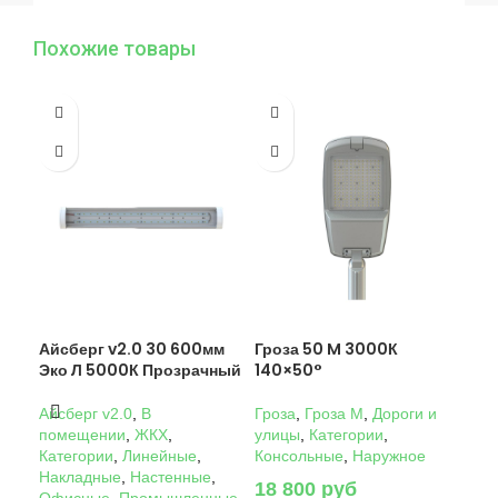
Похожие товары
Айсберг v2.0 30 600мм
Гроза 50 M 3000К
Гро
Эко Л 5000К Прозрачный
140×50°
14
Айсберг v2.0
,
В
Гроза
,
Гроза M
,
Дороги и
Гро
помещении
,
ЖКХ
,
улицы
,
Категории
,
ули
Категории
,
Линейные
,
Консольные
,
Наружное
Кон
Накладные
,
Настенные
,
18 800
руб
22