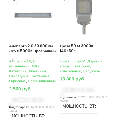
Айсберг v2.0 30 600мм
Гроза 50 M 3000К
Гро
Эко Л 5000К Прозрачный
140×50°
14
Айсберг v2.0
,
В
Гроза
,
Гроза M
,
Дороги и
Гро
помещении
,
ЖКХ
,
улицы
,
Категории
,
ули
Категории
,
Линейные
,
Консольные
,
Наружное
Кон
Накладные
,
Настенные
,
18 800
руб
22
Офисные
,
Промышленные
2 500
руб
Добавить в корзину
Д
Код товара
PL-2111.0000.0050-30.1
Код
Добавить в корзину
40050
4005
МОЩНОСТЬ, ВТ
М
Код товара
PL-1409.0600.0030-50.
111111
МОЩНОСТЬ, ВТ