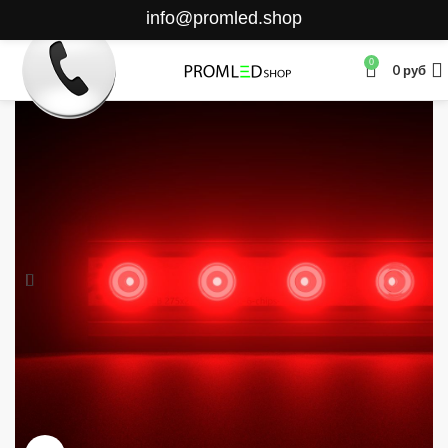
info@promled.shop
0
0
руб