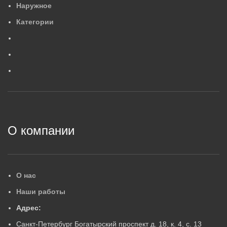
Наружное
554×88×84
4
,
2
МАССА, КГ
М
Категории
0
,
6
МАССА, КГ
ГАРАНТИЙНЫЙ СРОК, ЛЕ
Г
ГАРАНТИЙНЫЙ СРОК, ЛЕТ
5
5
2
О компании
О нас
Наши работы
Адрес:
Санкт-Петербург Богатырский проспект д. 18, к. 4, с. 13