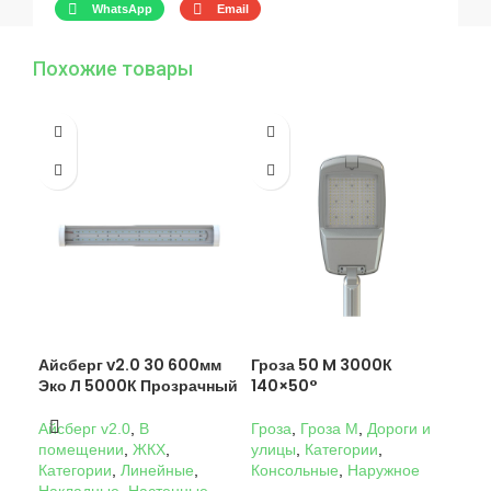
WhatsApp
Email
Похожие товары
Айсберг v2.0 30 600мм
Гроза 50 M 3000К
Гро
Эко Л 5000К Прозрачный
140×50°
14
Айсберг v2.0
,
В
Гроза
,
Гроза M
,
Дороги и
Гро
помещении
,
ЖКХ
,
улицы
,
Категории
,
ули
Категории
,
Линейные
,
Консольные
,
Наружное
Кон