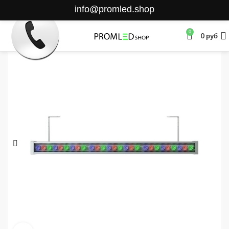
info@promled.shop
0
0
руб