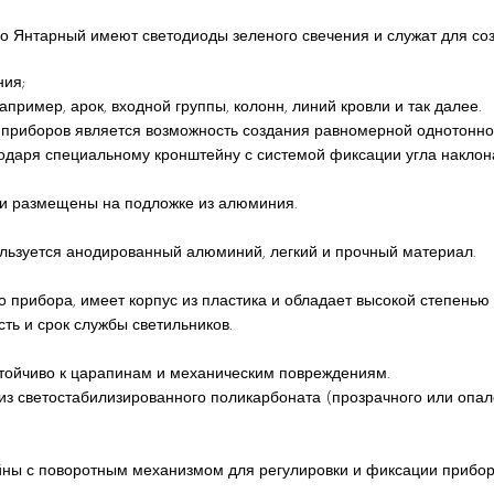
о Янтарный имеют светодиоды зеленого свечения и служат для соз
ния;
апример, арок, входной группы, колонн, линий кровли и так далее.
риборов является возможность создания равномерной однотонной
годаря специальному кронштейну с системой фиксации угла наклон
ии размещены на подложке из алюминия.
ользуется анодированный алюминий, легкий и прочный материал.
о прибора, имеет корпус из пластика и обладает высокой степень
ть и срок службы светильников.
стойчиво к царапинам и механическим повреждениям.
з светостабилизированного поликарбоната (прозрачного или опалов
йны с поворотным механизмом для регулировки и фиксации прибор