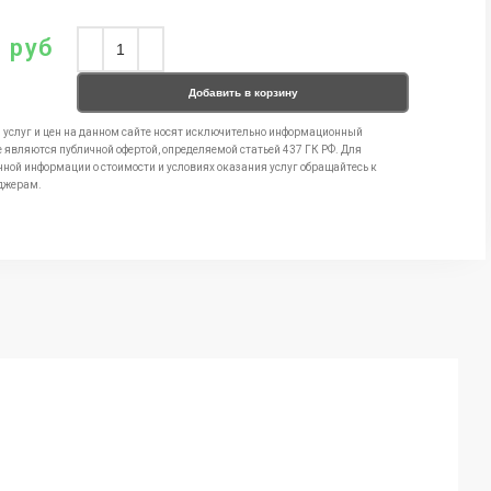
0
руб
Добавить в корзину
 услуг и цен на данном сайте носят исключительно информационный
е являются публичной офертой, определяемой статьей 437 ГК РФ. Для
чной информации о стоимости и условиях оказания услуг обращайтесь к
джерам.