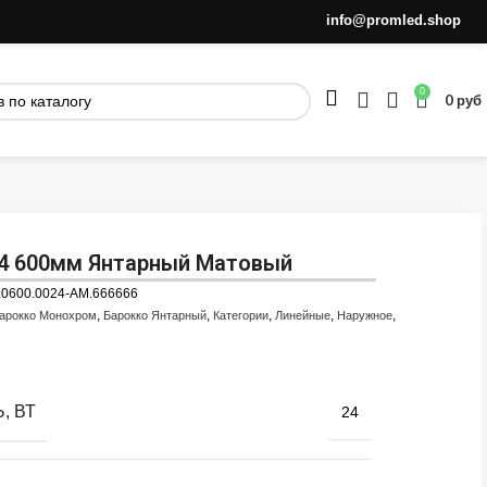
info@promled.shop
0
0
руб
24 600мм Янтарный Матовый
.0600.0024-AM.666666
,
,
,
,
,
арокко Монохром
Барокко Янтарный
Категории
Линейные
Наружное
, ВТ
24