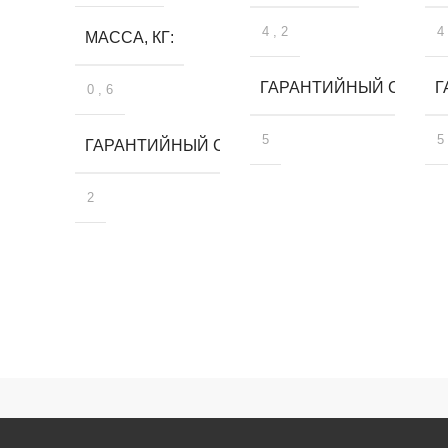
4
,
2
4
МАССА, КГ
ГАРАНТИЙНЫЙ СРОК, 
Г
0
,
6
5
5
ГАРАНТИЙНЫЙ СРОК, ЛЕТ
2