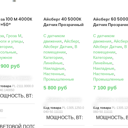
оза 100 M 4000К
Айсберг 40 5000К
Айсберг 60 500
0×50°
Датчик Прозрачный
Датчик Прозрач
за
,
Гроза M
,
C датчиком
C датчиком
оги и улицы
,
движения
,
Айсберг
,
движения
,
Айсбер
егории
,
Айсберг Датчик
,
В
Айсберг Датчик
,
В
нсольные
,
помещении
,
помещении
,
ружное
Категории
,
Категории
,
Линейные
,
Линейные
,
 900
руб
Накладные
,
Накладные
,
Настенные
,
Настенные
,
обавить в корзину
Промышленные
Промышленные
 товара
PL-2111.0000.0
5 800
руб
7 100
руб
40.140050
ОЩНОСТЬ, ВТ
Добавить в корзину
Добавить в корзи
Код товара
PL-1305.1250.0
Код товара
PL-1305.12
00
040-50.111111
060-50.111111
МОЩНОСТЬ, ВТ
МОЩНОСТЬ, 
ВЕТОВОЙ ПОТОК, ЛМ