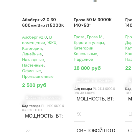
Айсберг v2.0 30
Гроза 50 M 3000К
Гр
600мм Эко Л 5000К
140×50°
14
Прозрачный
Гроза
,
Гроза M
,
Гро
Айсберг v2.0
,
В
Дороги и улицы
,
Дор
помещении
,
ЖКХ
,
Категории
,
Кат
Категории
,
Консольные
,
Ко
Линейные
,
Наружное
На
Накладные
,
Настенные
,
18 800
руб
22
Офисные
,
Промышленные
Добавить в корзину
Д
2 500
руб
Код товара
PL-2111.0000.0
Код
050-30.140050
100-
Добавить в корзину
МОЩНОСТЬ, ВТ
М
Код товара
PL-1409.0600.0
030-50.111111
50
1
МОЩНОСТЬ, ВТ
СВЕТОВОЙ ПОТОК, ЛМ
С
27