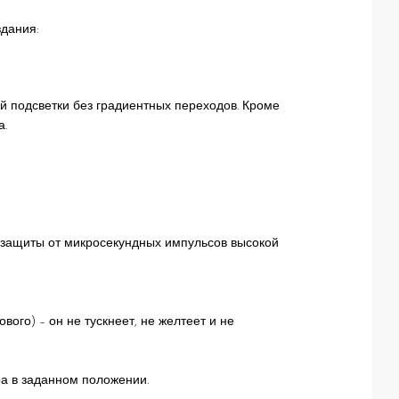
дания:
 подсветки без градиентных переходов. Кроме
а.
ю защиты от микросекундных импульсов высокой
ого) – он не тускнеет, не желтеет и не
а в заданном положении.