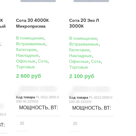
0К
Сота 30 4000К
Сота 20 Эко Л
ный
Микропризма
3000К
Микропризма
В помещении
,
В помещении
,
г
,
Встраиваемые
,
Встраиваемые
,
Категории
,
Категории
,
Накладные
,
Накладные
,
Офисные
,
Сота
,
Офисные
,
Сота
,
Торговые
Торговые
2 600
руб
2 100
руб
Добавить в корзину
Добавить в корзину
Код товара
PL-6011.0000.0
Код товара
PL-6013.0000.0
030-40.333333
020-30.333333
ну
МОЩНОСТЬ, ВТ
МОЩНОСТЬ, ВТ
50.0
30
20
ВТ