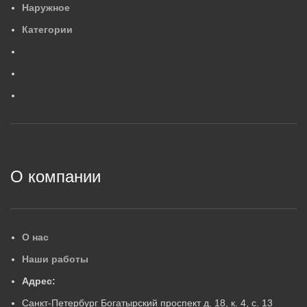
Наружное
554×88×84
4
,
2
МАССА, КГ
М
Категории
0
,
6
МАССА, КГ
ГАРАНТИЙНЫЙ СРОК, ЛЕ
Г
ГАРАНТИЙНЫЙ СРОК, ЛЕТ
5
5
2
О компании
О нас
Наши работы
Адрес:
Санкт-Петербург Богатырский проспект д. 18, к. 4, с. 13