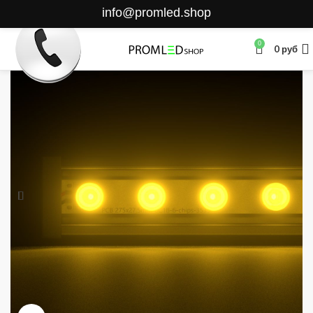
info@promled.shop
0
0
руб