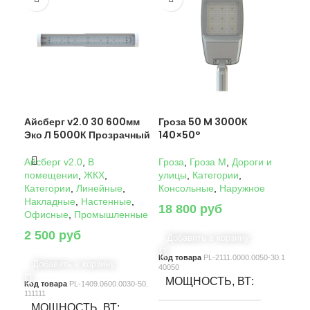
Айсберг v2.0 30 600мм
Гроза 50 M 3000К
Гро
Эко Л 5000К Прозрачный
140×50°
14
Айсберг v2.0
,
В
Гроза
,
Гроза M
,
Дороги и
Гро
помещении
,
ЖКХ
,
улицы
,
Категории
,
ули
Категории
,
Линейные
,
Консольные
,
Наружное
Кон
Накладные
,
Настенные
,
18 800
руб
22
Офисные
,
Промышленные
2 500
руб
Добавить в корзину
Д
Код товара
PL-2111.0000.0050-30.1
Код
Добавить в корзину
40050
4005
МОЩНОСТЬ, ВТ
М
Код товара
PL-1409.0600.0030-50.
111111
МОЩНОСТЬ, ВТ