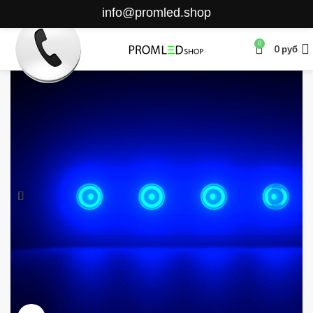
info@promled.shop
0
0
руб