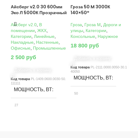
Айсберг v2.0 30 600мм
Гроза 50 M 3000К
Гро
Эко Л 5000К Прозрачный
140×50°
14
Айсберг v2.0
,
В
Гроза
,
Гроза M
,
Дороги и
Гро
помещении
,
ЖКХ
,
улицы
,
Категории
,
ули
Категории
,
Линейные
,
Консольные
,
Наружное
Кон
Накладные
,
Настенные
,
18 800
руб
22
Офисные
,
Промышленные
2 500
руб
Добавить в корзину
Д
Код товара
PL-2111.0000.0050-30.1
Код
Добавить в корзину
40050
4005
МОЩНОСТЬ, ВТ
М
Код товара
PL-1409.0600.0030-50.
111111
МОЩНОСТЬ, ВТ
50
10
27
СВЕТОВОЙ ПОТОК, ЛМ
С
СВЕТОВОЙ ПОТОК, ЛМ
7580
15
3900