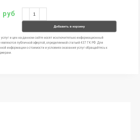
0
руб
Добавить в корзину
 услуг и цен на данном сайте носят исключительно информационный
е являются публичной офертой, определяемой статьей 437 ГК РФ. Для
чной информации о стоимости и условиях оказания услуг обращайтесь к
джерам.