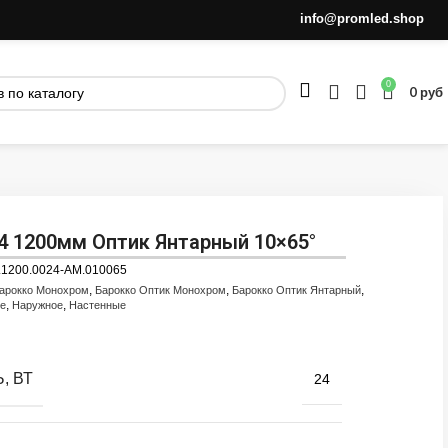
info@promled.shop
0
0
руб
4 1200мм Оптик Янтарный 10×65°
.1200.0024-AM.010065
,
,
,
арокко Монохром
Барокко Оптик Монохром
Барокко Оптик Янтарный
,
,
ые
Наружное
Настенные
, ВТ
24