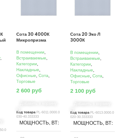
0К
Сота 30 4000К
Сота 20 Эко Л
ный
Микропризма
3000К
Микропризма
В помещении
,
В помещении
,
г
,
Встраиваемые
,
Встраиваемые
,
Категории
,
Категории
,
Накладные
,
Накладные
,
Офисные
,
Сота
,
Офисные
,
Сота
,
Торговые
Торговые
2 600
руб
2 100
руб
Добавить в корзину
Добавить в корзину
Код товара
PL-6011.0000.0
Код товара
PL-6013.0000.0
030-40.333333
020-30.333333
ну
МОЩНОСТЬ, ВТ
МОЩНОСТЬ, ВТ
50.0