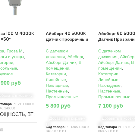
оза 100 M 4000К
Айсберг 40 5000К
Айсберг 60 500
0×50°
Датчик Прозрачный
Датчик Прозрач
за
,
Гроза M
,
C датчиком
C датчиком
оги и улицы
,
движения
,
Айсберг
,
движения
,
Айсбер
егории
,
Айсберг Датчик
,
В
Айсберг Датчик
,
В
нсольные
,
помещении
,
помещении
,
ружное
Категории
,
Категории
,
Линейные
,
Линейные
,
 900
руб
Накладные
,
Накладные
,
Настенные
,
Настенные
,
обавить в корзину
Промышленные
Промышленные
 товара
PL-2111.0000.0
5 800
руб
7 100
руб
40.140050
ОЩНОСТЬ, ВТ
Добавить в корзину
Добавить в корзи
Код товара
PL-1305.1250.0
Код товара
PL-1305.12
00
040-50.111111
060-50.111111