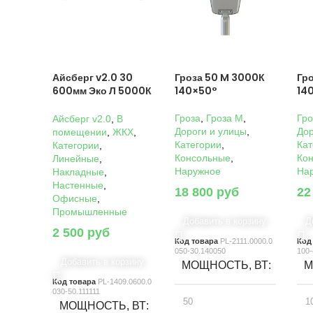
Айсберг v2.0 30
Гроза 50 M 3000К
Гр
600мм Эко Л 5000К
140×50°
14
Прозрачный
Гроза
,
Гроза M
,
Гро
Айсберг v2.0
,
В
Дороги и улицы
,
Дор
помещении
,
ЖКХ
,
Категории
,
Кат
Категории
,
Консольные
,
Ко
Линейные
,
Наружное
На
Накладные
,
Настенные
,
18 800
руб
22
Офисные
,
Промышленные
Добавить в корзину
Д
2 500
руб
Код товара
PL-2111.0000.0
Код
050-30.140050
100-
Добавить в корзину
МОЩНОСТЬ, ВТ
М
Код товара
PL-1409.0600.0
030-50.111111
50
1
МОЩНОСТЬ, ВТ