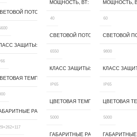
МОЩНОСТЬ, ВТ
МОЩНОСТЬ, 
ВЕТОВОЙ ПОТОК, ЛМ
40
60
5600
СВЕТОВОЙ ПОТОК, ЛМ
СВЕТОВОЙ ПО
ЛАСС ЗАЩИТЫ
6550
9800
P66
КЛАСС ЗАЩИТЫ
КЛАСС ЗАЩИ
А, К
ВЕТОВАЯ ТЕМПЕРАТУРА, К
IP65
IP65
000
ЦВЕТОВАЯ ТЕМПЕРАТУРА, К
ЦВЕТОВАЯ ТЕ
, ММ
АБАРИТНЫЕ РАЗМЕРЫ, ММ
5000
5000
29×262×117
ГАБАРИТНЫЕ РАЗМЕРЫ, ММ
ГАБАРИТНЫЕ