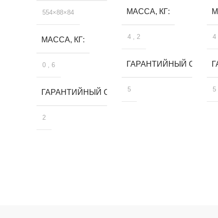
МАССА, КГ
М
554×88×84
4
,
2
4
МАССА, КГ
ГАРАНТИЙНЫЙ СРОК, 
Г
0
,
6
5
5
ГАРАНТИЙНЫЙ СРОК, ЛЕТ
2