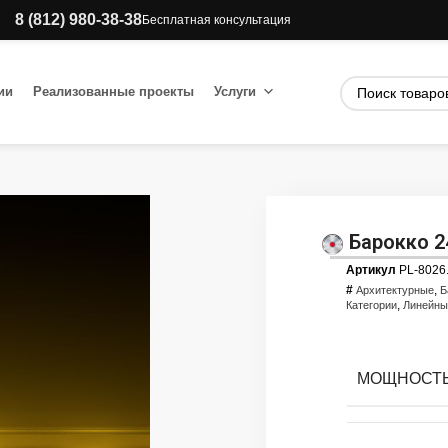
8 (812) 980-38-38
Бесплатная консультация
ии
Реализованные проекты
Услуги
Барокко 2
Артикул
PL-8026
#
,
Архитектурные
Б
,
Категории
Линейн
МОЩНОСТЬ