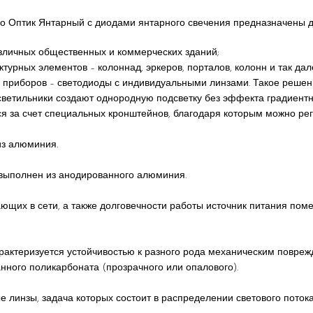
о Оптик Янтарный с диодами янтарного свечения предназначены д
зличных общественных и коммерческих зданий;
турных элементов – колоннад, эркеров, порталов, колонн и так дал
 приборов – светодиоды с индивидуальными линзами. Такое решен
светильники создают однородную подсветку без эффекта градиентн
я за счет специальных кронштейнов, благодаря которым можно рег
из алюминия.
 выполнен из анодированного алюминия.
ающих в сети, а также долговечности работы источник питания пом
рактеризуется устойчивостью к разного рода механическим поврежд
нного поликарбоната (прозрачного или опалового).
 линзы, задача которых состоит в распределении светового поток