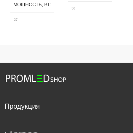
МОЩНОСТЬ, ВТ
50
10
27
СВЕТОВОЙ ПОТОК, ЛМ
С
СВЕТОВОЙ ПОТОК, ЛМ
7580
15
3900
КЛАСС ЗАЩИТЫ
К
КЛАСС ЗАЩИТЫ
IP66
IP
IP65
ЦВЕТОВАЯ ТЕМПЕРАТУРА,
Ц
ЦВЕТОВАЯ ТЕМПЕРАТУРА, К
3000
40
Продукция
5000
ГАБАРИТНЫЕ РАЗМЕРЫ, 
Г
ГАБАРИТНЫЕ РАЗМЕРЫ, ММ
В помещении