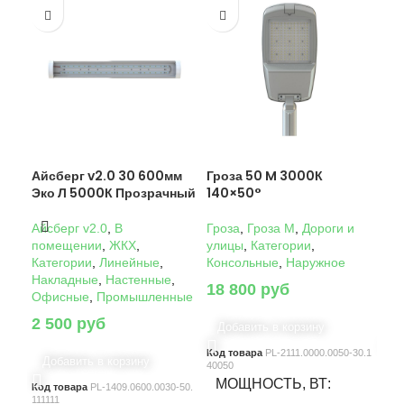
Айсберг v2.0 30 600мм
Гроза 50 M 3000К
Гро
Эко Л 5000К Прозрачный
140×50°
14
Айсберг v2.0
,
В
Гроза
,
Гроза M
,
Дороги и
Гро
помещении
,
ЖКХ
,
улицы
,
Категории
,
ули
Категории
,
Линейные
,
Консольные
,
Наружное
Кон
Накладные
,
Настенные
,
18 800
руб
22
Офисные
,
Промышленные
2 500
руб
Добавить в корзину
Д
Код товара
PL-2111.0000.0050-30.1
Код
Добавить в корзину
40050
4005
МОЩНОСТЬ, ВТ
М
Код товара
PL-1409.0600.0030-50.
111111