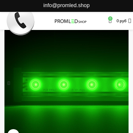
info@promled.shop
0
0
руб