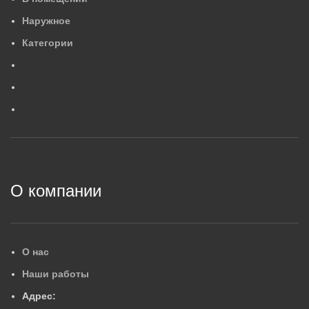
629×262×117
62
Наружное
554×88×84
4
,
2
МАССА, КГ
М
Категории
0
,
6
МАССА, КГ
ГАРАНТИЙНЫЙ СРОК, ЛЕ
Г
ГАРАНТИЙНЫЙ СРОК, ЛЕТ
5
5
2
О компании
О нас
Наши работы
Адрес: