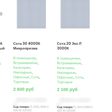
0К
Сота 30 4000К
Сота 20 Эко Л
ный
Микропризма
3000К
Микропризма
В помещении
,
В помещении
,
г
,
Встраиваемые
,
Встраиваемые
,
Категории
,
Категории
,
Накладные
,
Накладные
,
Офисные
,
Сота
,
Офисные
,
Сота
,
Торговые
Торговые
2 600
руб
2 100
руб
Добавить в корзину
Добавить в корзину
Код товара
PL-6011.0000.0
Код товара
PL-6013.0000.0
030-40.333333
020-30.333333