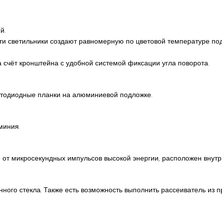
й.
ти светильники создают равномерную по цветовой температуре под
 счёт кронштейна с удобной системой фиксации угла поворота.
етодиодные планки на алюминиевой подложке.
миния.
 от микросекундных импульсов высокой энергии, расположен внутри
нного стекла. Также есть возможность выполнить рассеиватель из 