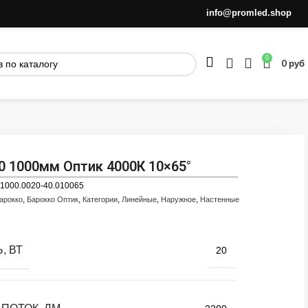
info@promled.shop
0
0
руб
0 1000мм Оптик 4000К 10×65°
.1000.0020-40.010065
,
,
,
,
,
арокко
Барокко Оптик
Категории
Линейные
Наружное
Настенные
, ВТ
20