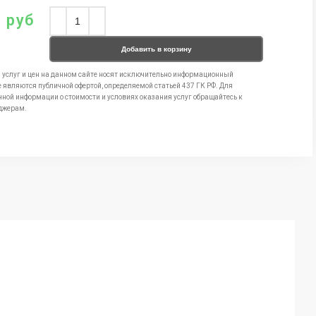
0
руб
Добавить в корзину
 услуг и цен на данном сайте носят исключительно информационный
е являются публичной офертой, определяемой статьей 437 ГК РФ. Для
чной информации о стоимости и условиях оказания услуг обращайтесь к
джерам.