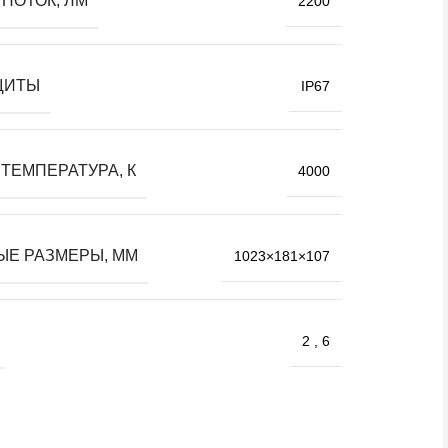
ПОТОК, ЛМ
2200
ЩИТЫ
IP67
ТЕМПЕРАТУРА, К
4000
ЫЕ РАЗМЕРЫ, ММ
1023×181×107
2
,
6