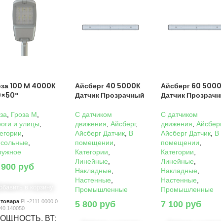
оза 100 M 4000К
Айсберг 40 5000К
Айсберг 60 500
0×50°
Датчик Прозрачный
Датчик Прозрач
за
,
Гроза M
,
C датчиком
C датчиком
оги и улицы
,
движения
,
Айсберг
,
движения
,
Айсбер
егории
,
Айсберг Датчик
,
В
Айсберг Датчик
,
В
нсольные
,
помещении
,
помещении
,
ружное
Категории
,
Категории
,
Линейные
,
Линейные
,
 900
руб
Накладные
,
Накладные
,
Настенные
,
Настенные
,
обавить в корзину
Промышленные
Промышленные
 товара
PL-2111.0000.0
5 800
руб
7 100
руб
40.140050
ОЩНОСТЬ, ВТ