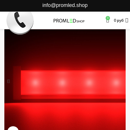
info@promled.shop
0
0
руб