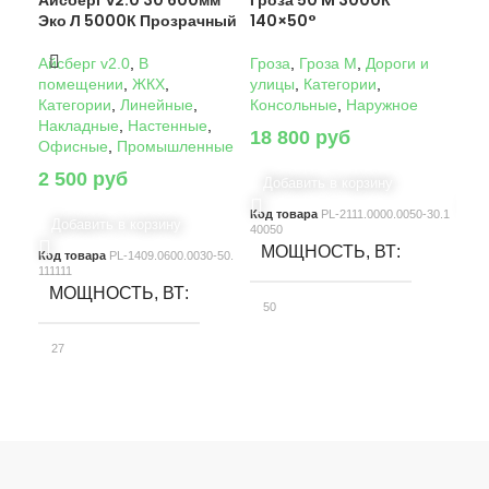
Айсберг v2.0 30 600мм
Гроза 50 M 3000К
Гро
Эко Л 5000К Прозрачный
140×50°
14
Айсберг v2.0
,
В
Гроза
,
Гроза M
,
Дороги и
Гро
помещении
,
ЖКХ
,
улицы
,
Категории
,
ули
Категории
,
Линейные
,
Консольные
,
Наружное
Кон
Накладные
,
Настенные
,
18 800
руб
22
Офисные
,
Промышленные
2 500
руб
Добавить в корзину
Д
Код товара
PL-2111.0000.0050-30.1
Код
Добавить в корзину
40050
4005
МОЩНОСТЬ, ВТ
М
Код товара
PL-1409.0600.0030-50.
111111
МОЩНОСТЬ, ВТ
50
10
27
СВЕТОВОЙ ПОТОК, ЛМ
С
СВЕТОВОЙ ПОТОК, ЛМ
7580
15
3900
КЛАСС ЗАЩИТЫ
К