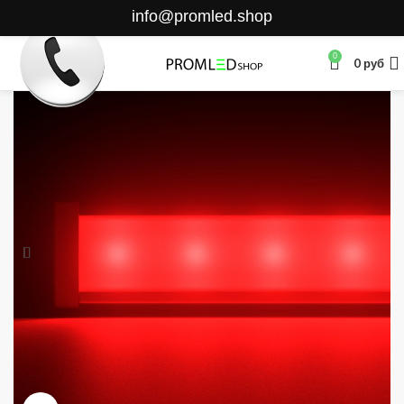
info@promled.shop
0
0
руб