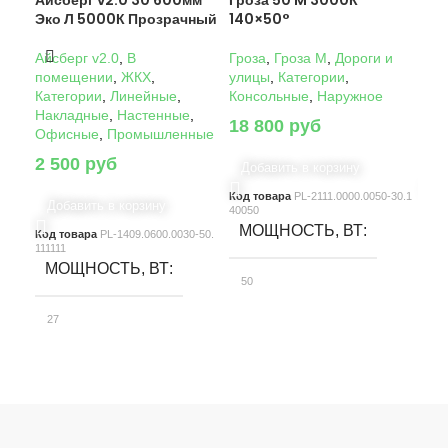
Айсберг v2.0 30 600мм
Гроза 50 M 3000К
Гро
Эко Л 5000К Прозрачный
140×50°
14
Айсберг v2.0
,
В
Гроза
,
Гроза M
,
Дороги и
Гро
помещении
,
ЖКХ
,
улицы
,
Категории
,
ули
Категории
,
Линейные
,
Консольные
,
Наружное
Кон
Накладные
,
Настенные
,
18 800
руб
22
Офисные
,
Промышленные
2 500
руб
Добавить в корзину
Д
Код товара
PL-2111.0000.0050-30.1
Код
Добавить в корзину
40050
4005
МОЩНОСТЬ, ВТ
М
Код товара
PL-1409.0600.0030-50.
111111
МОЩНОСТЬ, ВТ
50
10
27
СВЕТОВОЙ ПОТОК, ЛМ
С
СВЕТОВОЙ ПОТОК, ЛМ
7580
15
3900
КЛАСС ЗАЩИТЫ
К