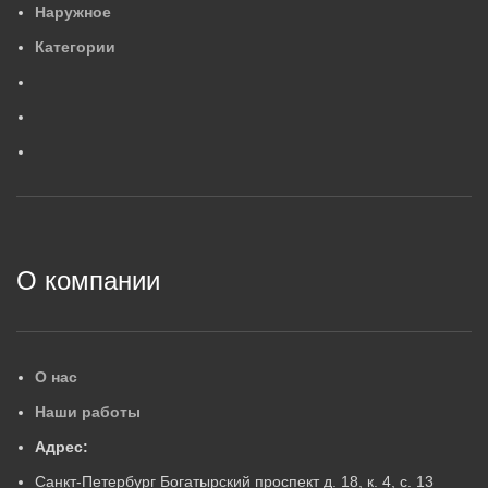
Наружное
554×88×84
4
,
2
МАССА, КГ
М
Категории
0
,
6
МАССА, КГ
ГАРАНТИЙНЫЙ СРОК, ЛЕ
Г
ГАРАНТИЙНЫЙ СРОК, ЛЕТ
5
5
2
О компании
О нас
Наши работы
Адрес:
Санкт-Петербург Богатырский проспект д. 18, к. 4, с. 13