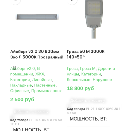
Айсберг v2.0 30 600мм
Гроза 50 M 3000К
Гро
Эко Л 5000К Прозрачный
140×50°
14
Айсберг v2.0
,
В
Гроза
,
Гроза M
,
Дороги и
Гро
помещении
,
ЖКХ
,
улицы
,
Категории
,
ули
Категории
,
Линейные
,
Консольные
,
Наружное
Кон
Накладные
,
Настенные
,
18 800
руб
22
Офисные
,
Промышленные
2 500
руб
Добавить в корзину
Д
Код товара
PL-2111.0000.0050-30.1
Код
Добавить в корзину
40050
4005
МОЩНОСТЬ, ВТ
М
Код товара
PL-1409.0600.0030-50.
111111
МОЩНОСТЬ, ВТ