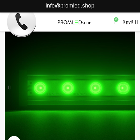
info@promled.shop
0
0
руб