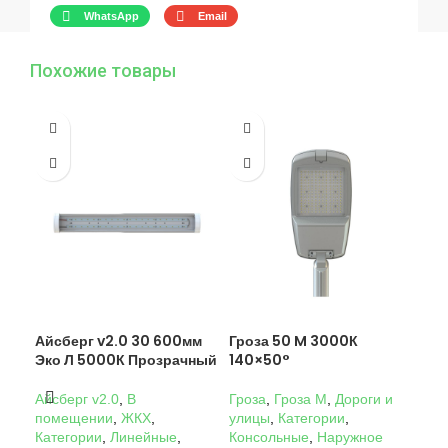
WhatsApp
Email
Похожие товары
Айсберг v2.0 30 600мм
Гроза 50 M 3000К
Гро
Эко Л 5000К Прозрачный
140×50°
14
Айсберг v2.0
,
В
Гроза
,
Гроза M
,
Дороги и
Гро
помещении
,
ЖКХ
,
улицы
,
Категории
,
ули
Категории
,
Линейные
,
Консольные
,
Наружное
Кон