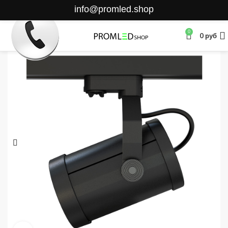
info@promled.shop
0
0
руб