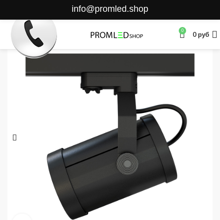
info@promled.shop
0
0
руб