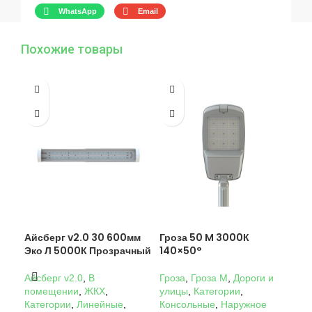
WhatsApp
Email
Похожие товары
Айсберг v2.0 30 600мм
Гроза 50 M 3000К
Гро
Эко Л 5000К Прозрачный
140×50°
14
Айсберг v2.0
,
В
Гроза
,
Гроза M
,
Дороги и
Гро
помещении
,
ЖКХ
,
улицы
,
Категории
,
ули
Категории
,
Линейные
,
Консольные
,
Наружное
Кон