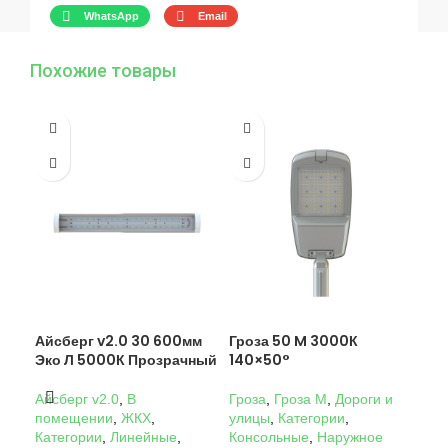
WhatsApp
Email
Похожие товары
Айсберг v2.0 30 600мм
Гроза 50 M 3000К
Гро
Эко Л 5000К Прозрачный
140×50°
14
Айсберг v2.0
,
В
Гроза
,
Гроза M
,
Дороги и
Гро
помещении
,
ЖКХ
,
улицы
,
Категории
,
ули
Категории
,
Линейные
,
Консольные
,
Наружное
Кон