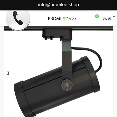
info@promled.shop
0
0
руб