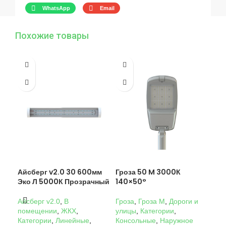
WhatsApp
Email
Похожие товары
Айсберг v2.0 30 600мм
Гроза 50 M 3000К
Гро
Эко Л 5000К Прозрачный
140×50°
14
Айсберг v2.0
,
В
Гроза
,
Гроза M
,
Дороги и
Гро
помещении
,
ЖКХ
,
улицы
,
Категории
,
ули
Категории
,
Линейные
,
Консольные
,
Наружное
Кон