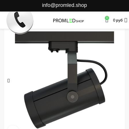
info@promled.shop
0
0
руб