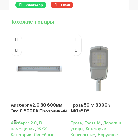
WhatsApp
Email
Похожие товары
Айсберг v2.0 30 600мм
Гроза 50 M 3000К
Гро
Эко Л 5000К Прозрачный
140×50°
14
Айсберг v2.0
,
В
Гроза
,
Гроза M
,
Дороги и
Гро
помещении
,
ЖКХ
,
улицы
,
Категории
,
ули
Категории
,
Линейные
,
Консольные
,
Наружное
Кон