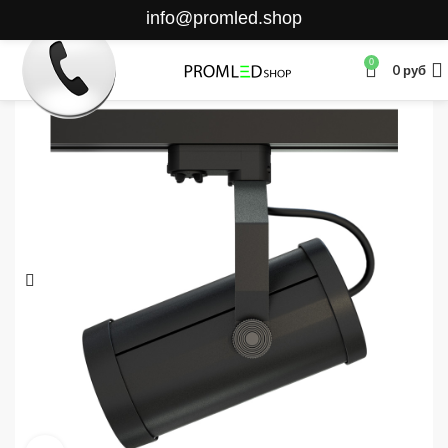
info@promled.shop
0
0
руб